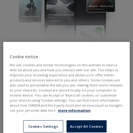
Контракты на ETF это:
Cookie notice
Современный инструмент для диверсификации
We use cookies and similar technologies on this website to learn a
little bit about you and how you interact with our site. This helps us
инвестиционного портфеля
improve your browsing experience and allows us to offer better
Использование потенциала различных секторов
products and services tailored to you and others. Some cookies are
also used to personalise the ads you see, making them more relevant
со всего мира
to your interests. Cookies are stored locally on your computer or
mobile device. You can Accept or Reject all cookies, or customise
Возможность присоединиться к текущему
your choices using ‘Cookie settings’. You can find more information
инвестиционному тренду
about how OANDA and third party tools and services (such as Google)
use your personal data here:
more information
.
Доступ к готовым корзинам акций с наиболее
интересных рынков: сектор новых технологий,
здравоохранения, сырья или биотехнологий в
Cookies Settings
Accept All Cookies
одном приложении.