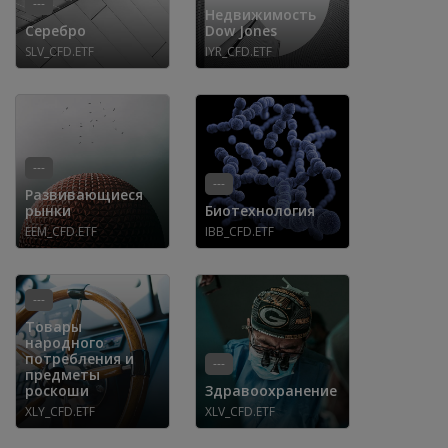
---
Недвижимость
Серебро
Dow Jones
SLV_CFD.ETF
IYR_CFD.ETF
---
---
Развивающиеся
рынки
Биотехнология
EEM_CFD.ETF
IBB_CFD.ETF
---
Товары
народного
потребления и
---
предметы
роскоши
Здравоохранение
XLY_CFD.ETF
XLV_CFD.ETF