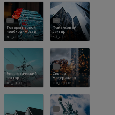
---
---
Товары первой
Финансовый
необходимости
сектор
XLP_CFD.ETF
XLF_CFD.ETF
---
---
Энергетический
Сектор
сектор
материалов
XLE_CFD.ETF
XLB_CFD.ETF
---