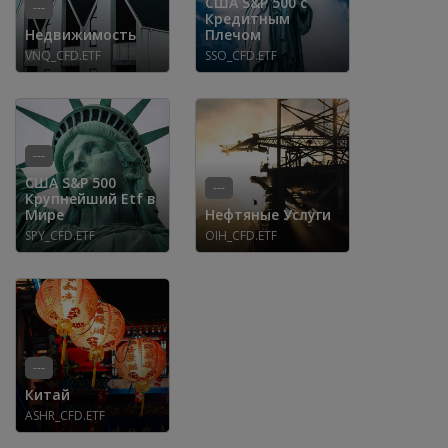
США S&P 500 с
---
Кредитным
Недвижимость
Плечом
VNQ_CFD.ETF
SSO_CFD.ETF
---
США S&P 500
---
Крупнейший Etf в
Мире
Нефтяные Услуги
SPY_CFD.ETF
OIH_CFD.ETF
---
Китай
ASHR_CFD.ETF