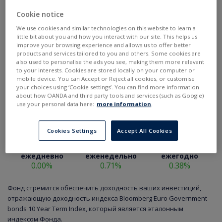
Cookie notice
We use cookies and similar technologies on this website to learn a
little bit about you and how you interact with our site. This helps us
improve your browsing experience and allows us to offer better
products and services tailored to you and others. Some cookies are
also used to personalise the ads you see, making them more relevant
to your interests. Cookies are stored locally on your computer or
mobile device. You can Accept or Reject all cookies, or customise
your choices using ‘Cookie settings’. You can find more information
about how OANDA and third party tools and services (such as Google)
use your personal data here:
more information
.
Cookies Settings
Accept All Cookies
ежедневно
еженедельно
ежегодно
0.00%
0.71%
0.38%
Фонд стремится обеспечить доходность ваших инвестиций,
отражающую доходность индекса Bloomberg Euro Government
bonds 10 Year Term Index, который является эталонным
индексом Фонда.