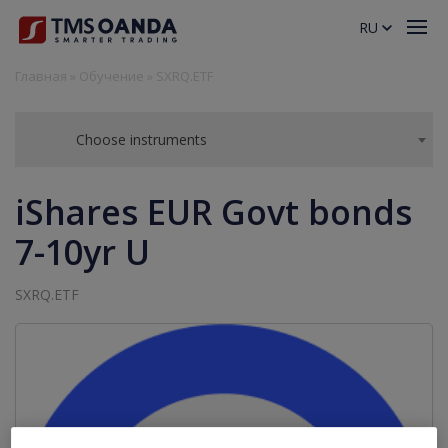
RU
Главная
»
Обучение
»
SXRQ.ETF
Choose instruments
iShares EUR Govt bonds
7-10yr U
SXRQ.ETF