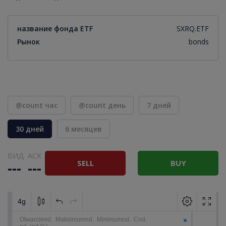
название фонда ETF
SXRQ.ETF
Рынок
bonds
@count час
@count день
7 дней
30 дней
6 месяцев
БИД
АСК
SELL
BUY
---
---