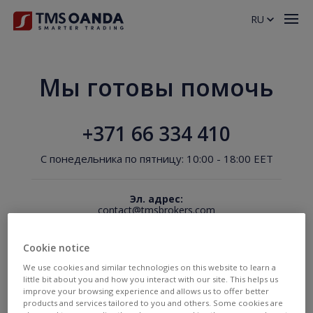
RU
Мы готовы помочь
+371 66 334 410
С понедельника по пятницу: 10:00 - 18:00 EET
Эл. адрес:
contact@tmsbrokers.com
Onboarding:
verification@tmsbrokers.com
Cookie notice
We use cookies and similar technologies on this website to learn a
little bit about you and how you interact with our site. This helps us
Используете только
improve your browsing experience and allows us to offer better
социальные сети?
products and services tailored to you and others. Some cookies are