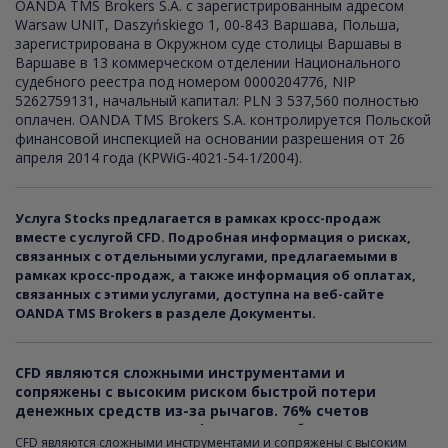
OANDA TMS Brokers S.A. с зарегистрированным адресом
Warsaw UNIT, Daszyńskiego 1, 00-843 Варшава, Польша,
зарегистрирована в Окружном суде столицы Варшавы в
Варшаве в 13 коммерческом отделении Национального
судебного реестра под номером 0000204776, NIP
5262759131, начальный капитал: PLN 3 537,560 полностью
оплачен. OANDA TMS Brokers S.A. контролируется Польской
финансовой инспекцией на основании разрешения от 26
апреля 2014 года (KPWiG-4021-54-1/2004).
Услуга Stocks предлагается в рамках кросс-продаж
вместе с услугой CFD. Подробная информация о рисках,
связанных с отдельными услугами, предлагаемыми в
рамках кросс-продаж, а также информация об оплатах,
связанных с этими услугами, доступна на веб-сайте
OANDA TMS Brokers в разделе Документы.
CFD являются сложными инструментами и
сопряжены с высоким риском быстрой потери
денежных средств из-за рычагов.
76
% счетов
розничных инвесторов фиксируют убытки в
CFD являются сложными инструментами и сопряжены с высоким