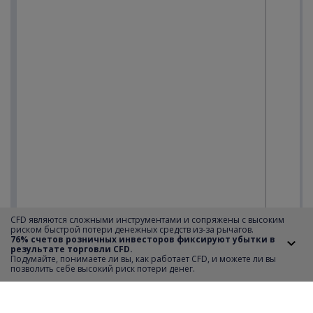
CFD являются сложными инструментами и сопряжены с высоким
риском быстрой потери денежных средств из-за рычагов.
76% счетов розничных инвесторов фиксируют убытки в
результате торговли CFD.
Подумайте, понимаете ли вы, как работает CFD, и можете ли вы
позволить себе высокий риск потери денег.