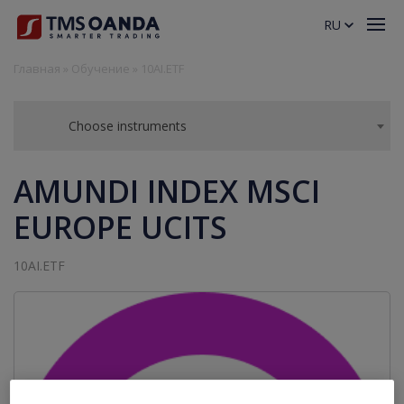
RU
Главная
»
Обучение
»
10AI.ETF
Choose instruments
AMUNDI INDEX MSCI
EUROPE UCITS
10AI.ETF