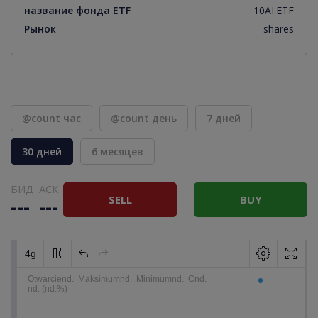
название фонда ETF
10AI.ETF
Рынок
shares
@count час
@count день
7 дней
30 дней
6 месяцев
БИД
АСК
SELL
BUY
---
---