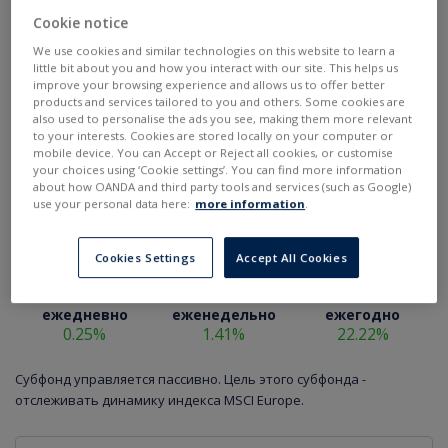
Cookie notice
We use cookies and similar technologies on this website to learn a
little bit about you and how you interact with our site. This helps us
improve your browsing experience and allows us to offer better
products and services tailored to you and others. Some cookies are
also used to personalise the ads you see, making them more relevant
to your interests. Cookies are stored locally on your computer or
mobile device. You can Accept or Reject all cookies, or customise
your choices using ‘Cookie settings’. You can find more information
about how OANDA and third party tools and services (such as Google)
use your personal data here:
more information
.
Cookies Settings
Accept All Cookies
ежедневно
еженедельно
ежегодно
0.25%
1.41%
22.22%
Субфонд управляется пассивно. Цель этого субфонда -
отслеживать динамику индекса MSCI Europe.