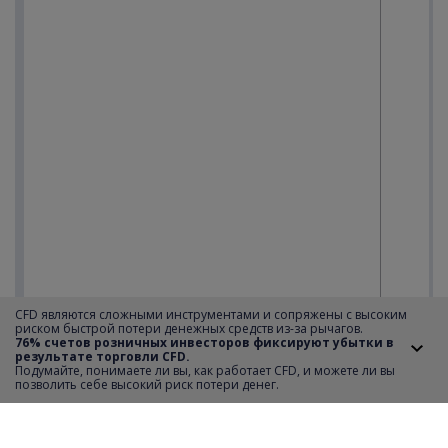
CFD являются сложными инструментами и сопряжены с высоким
риском быстрой потери денежных средств из-за рычагов.
76% счетов розничных инвесторов фиксируют убытки в
результате торговли CFD.
Подумайте, понимаете ли вы, как работает CFD, и можете ли вы
позволить себе высокий риск потери денег.