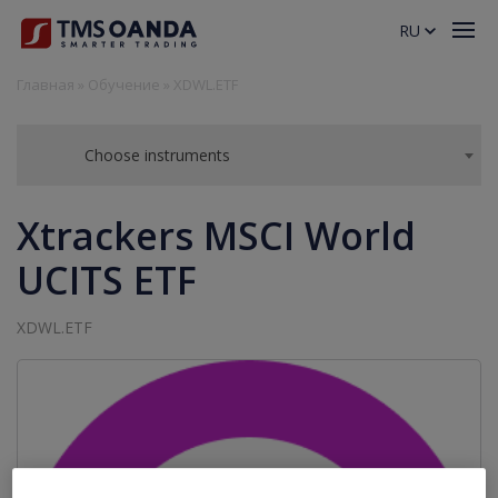
RU
Главная
»
Обучение
»
XDWL.ETF
Choose instruments
Xtrackers MSCI World
UCITS ETF
XDWL.ETF