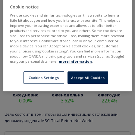
Cookie notice
We use cookies and similar technologies on this website to learn a
little bit about you and how you interact with our site. This helps us
improve your browsing experience and allows us to offer better
products and services tailored to you and others. Some cookies are
also used to personalise the ads you see, making them more relevant
to your interests. Cookies are stored locally on your computer or
mobile device. You can Accept or Reject all cookies, or customise
your choices using ‘Cookie settings’. You can find more information
about how OANDA and third party tools and services (such as Google)
use your personal data here:
more information
.
Cookies Settings
Accept All Cookies
ежедневно
еженедельно
ежегодно
0.00%
3.62%
22.64%
Цель состоит в том, чтобы ваши инвестиции отслеживали
динамику индекса MSCI Total Return Net World.