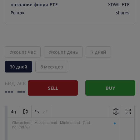
название фонда ETF
XDWL.ETF
Рынок
shares
@count час
@count день
7 дней
30 дней
6 месяцев
БИД
АСК
SELL
BUY
---
---