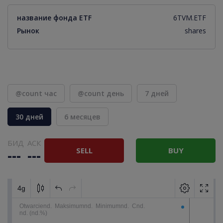
название фонда ETF
6TVM.ETF
Рынок
shares
@count час
@count день
7 дней
30 дней
6 месяцев
БИД
АСК
SELL
BUY
---
---