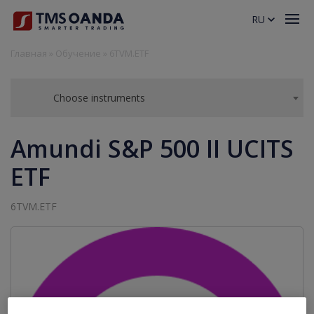
RU
Главная
»
Обучение
»
6TVM.ETF
Choose instruments
Amundi S&P 500 II UCITS
ETF
6TVM.ETF