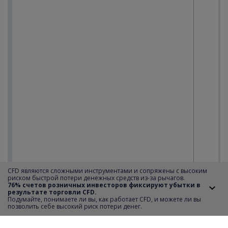
CFD являются сложными инструментами и сопряжены с высоким
риском быстрой потери денежных средств из-за рычагов.
76% счетов розничных инвесторов фиксируют убытки в
результате торговли CFD.
Подумайте, понимаете ли вы, как работает CFD, и можете ли вы
позволить себе высокий риск потери денег.