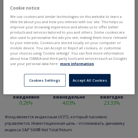
Cookie notice
We use cookies and similar technologies on this website to learn a
little bit about you and how you interact with our site. This helps us
improve your browsing experience and allows us to offer better
products and services tailored to you and others. Some cookies are
also used to personalise the ads you see, making them more relevant
to your interests. Cookies are stored locally on your computer or
mobile device. You can Accept or Reject all cookies, or customise
your choices using ‘Cookie settings’. You can find more information
about how OANDA and third party tools and services (such as Google)
use your personal data here:
more information
.
Cookies Settings
Accept All Cookies
ежедневно
еженедельно
ежегодно
0.26%
4.03%
23.33%
Фонд является индексным UCITS, который пассивно
управляется. Инвестиционная цель - отслеживать динамику
индекса S&P 500® Net Total Return.