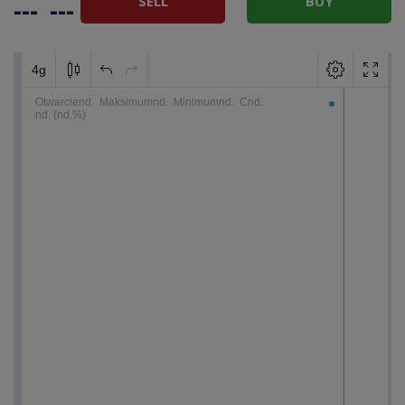
SELL
BUY
---
---