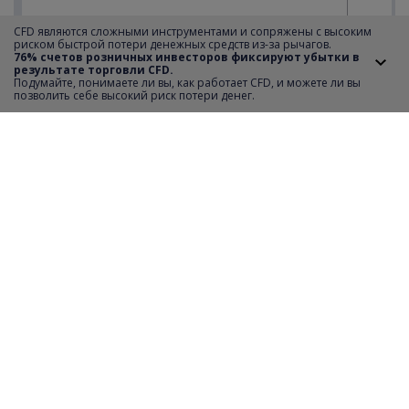
CFD являются сложными инструментами и сопряжены с высоким
риском быстрой потери денежных средств из-за рычагов.
76% счетов розничных инвесторов фиксируют убытки в
результате торговли CFD.
Подумайте, понимаете ли вы, как работает CFD, и можете ли вы
позволить себе высокий риск потери денег.