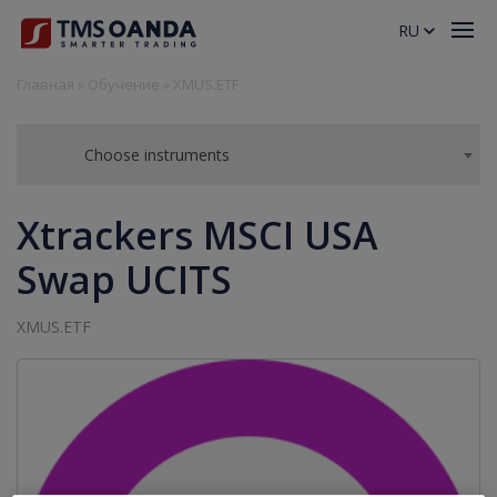
RU
Главная
»
Обучение
»
XMUS.ETF
Choose instruments
Xtrackers MSCI USA
Swap UCITS
XMUS.ETF