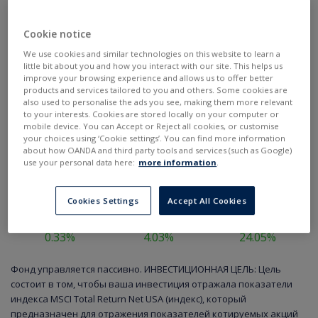
Cookie notice
We use cookies and similar technologies on this website to learn a
little bit about you and how you interact with our site. This helps us
improve your browsing experience and allows us to offer better
products and services tailored to you and others. Some cookies are
also used to personalise the ads you see, making them more relevant
to your interests. Cookies are stored locally on your computer or
mobile device. You can Accept or Reject all cookies, or customise
your choices using ‘Cookie settings’. You can find more information
about how OANDA and third party tools and services (such as Google)
use your personal data here:
more information
.
Cookies Settings
Accept All Cookies
ежедневно
еженедельно
ежегодно
0.33%
4.03%
24.05%
Фонд управляется пассивно. ИНВЕСТИЦИОННАЯ ЦЕЛЬ: Цель
состоит в том, чтобы ваша инвестиция отражала показатели
индекса MSCI Total Return Net USA (индекс), который
предназначен для отражения показателей котируемых акций