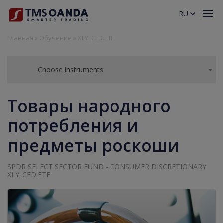
RU
Главная
»
Обучение
»
XLY_CFD.ETF
Choose instruments
Товары народного
потребления и
предметы роскоши
SPDR SELECT SECTOR FUND - CONSUMER DISCRETIONARY
XLY_CFD.ETF