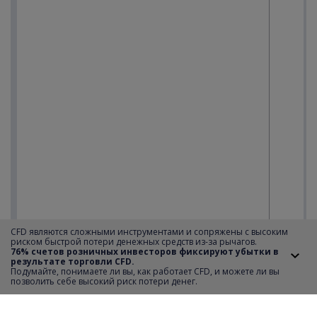
CFD являются сложными инструментами и сопряжены с высоким
риском быстрой потери денежных средств из-за рычагов.
76% счетов розничных инвесторов фиксируют убытки в
результате торговли CFD.
Подумайте, понимаете ли вы, как работает CFD, и можете ли вы
позволить себе высокий риск потери денег.