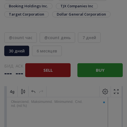
Booking Holdings Inc.
TJX Companies Inc
Target Corporation
Dollar General Corporation
@count час
@count день
7 дней
30 дней
6 месяцев
БИД
АСК
SELL
BUY
---
---