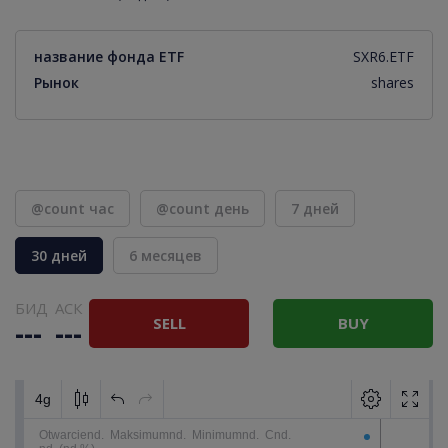
название фонда ETF
SXR6.ETF
Рынок
shares
@count час
@count день
7 дней
30 дней
6 месяцев
БИД
АСК
SELL
BUY
---
---