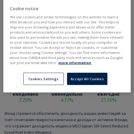
Cookie notice
We use cookies and similar technologies on this website to learn a
little bit about you and how you interact with our site. This helps us
improve your browsing experience and allows us to offer better
products and services tailored to you and others. Some cookies are
also used to personalise the ads you see, making them more relevant
to your interests. Cookies are stored locally on your computer or
mobile device. You can Accept or Reject all cookies, or customise
your choices using ‘Cookie settings’. You can find more information
about how OANDA and third party tools and services (such as Google)
use your personal data here:
more information
.
Cookies Settings
Accept All Cookies
ежедневно
еженедельно
ежегодно
2.20%
4.77%
21.50%
Фонд стремится обеспечить доходность ваших инвестиций за
счет сочетания прироста капитала и дохода от активов Фонда,
что отражает доходность индекса MSCI Japan SRI Select Reduced
Fossil Fuel Index (Индекс).