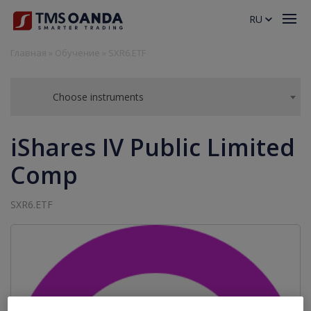
RU
Главная
»
Обучение
»
SXR6.ETF
Choose instruments
iShares IV Public Limited
Comp
SXR6.ETF