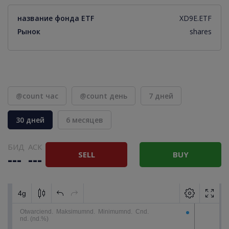
название фонда ETF
XD9E.ETF
Рынок
shares
@count час
@count день
7 дней
30 дней
6 месяцев
БИД
АСК
SELL
BUY
---
---