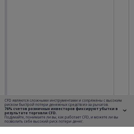
CFD являются сложными инструментами и сопряжены с высоким
риском быстрой потери денежных средств из-за рычагов.
76% счетов розничных инвесторов фиксируют убытки в
результате торговли CFD.
Подумайте, понимаете ли вы, как работает CFD, и можете ли вы
позволить себе высокий риск потери денег.