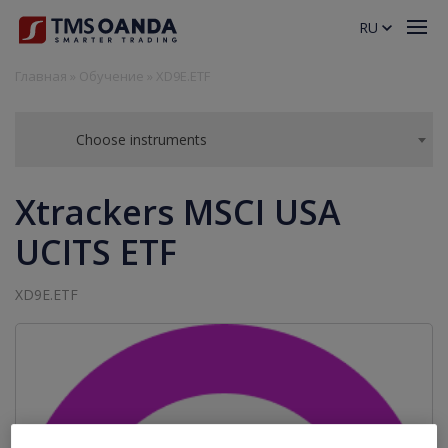
RU
Главная
»
Обучение
»
XD9E.ETF
Choose instruments
Xtrackers MSCI USA
UCITS ETF
XD9E.ETF