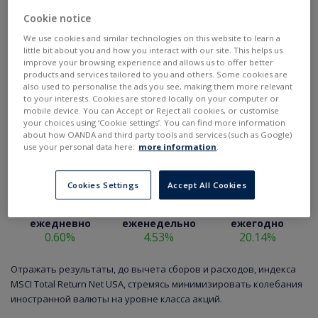
Cookie notice
We use cookies and similar technologies on this website to learn a
little bit about you and how you interact with our site. This helps us
improve your browsing experience and allows us to offer better
products and services tailored to you and others. Some cookies are
also used to personalise the ads you see, making them more relevant
to your interests. Cookies are stored locally on your computer or
mobile device. You can Accept or Reject all cookies, or customise
your choices using ‘Cookie settings’. You can find more information
about how OANDA and third party tools and services (such as Google)
use your personal data here:
more information
.
Cookies Settings
Accept All Cookies
ежедневно
еженедельно
ежегодно
0.60%
4.53%
20.14%
Отражать результаты, до вычета сборов и расходов, индекса
MSCI Total Return Net USA, стремясь минимизировать колебания
иностранной валюты на уровне класса акций.