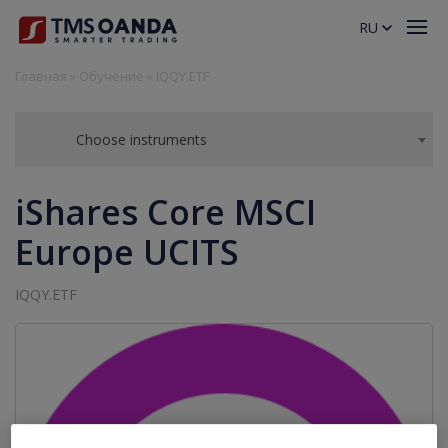
RU
Главная
»
Обучение
»
IQQY.ETF
Choose instruments
iShares Core MSCI
Europe UCITS
IQQY.ETF