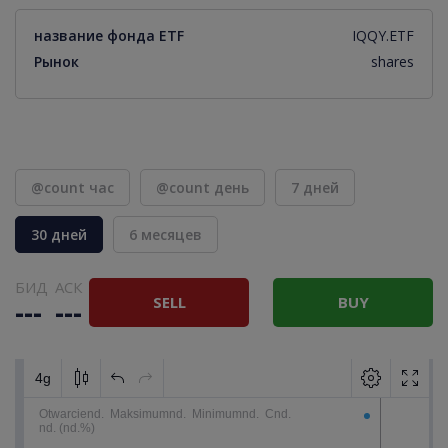
название фонда ETF
IQQY.ETF
Рынок
shares
@count час
@count день
7 дней
30 дней
6 месяцев
БИД
АСК
SELL
BUY
---
---