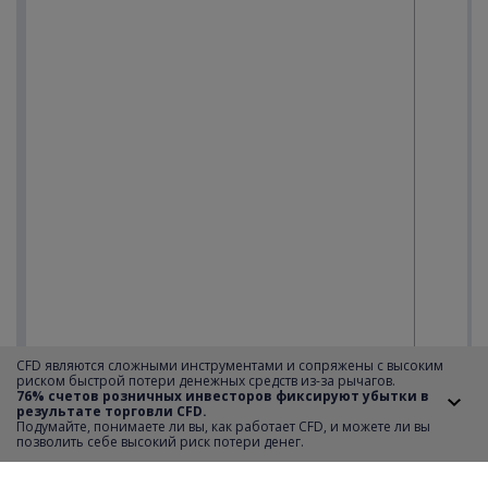
CFD являются сложными инструментами и сопряжены с высоким
риском быстрой потери денежных средств из-за рычагов.
76% счетов розничных инвесторов фиксируют убытки в
результате торговли CFD.
Подумайте, понимаете ли вы, как работает CFD, и можете ли вы
позволить себе высокий риск потери денег.