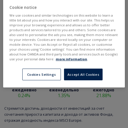
Cookie notice
We use cookies and similar technologies on this website to learn a
little bit about you and how you interact with our site. This helps us
improve your browsing experience and allows us to offer better
products and services tailored to you and others. Some cookies are
also used to personalise the ads you see, making them more relevant
to your interests. Cookies are stored locally on your computer or
mobile device. You can Accept or Reject all cookies, or customise
your choices using ‘Cookie settings’. You can find more information
about how OANDA and third party tools and services (such as Google)
use your personal data here:
more information
.
Cookies Settings
Accept All Cookies
ежедневно
еженедельно
ежегодно
0.24%
1.35%
21.88%
Стремится достичь доходности от инвестиций за счет
сочетания прироста капитала и дохода от активов Фонда,
отражая доходность индекса MSCI Europe.