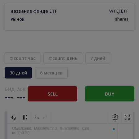
название фонда ETF
WTEJ.ETF
Рынок
shares
@count час
@count день
7 дней
30 дней
6 месяцев
БИД
АСК
SELL
BUY
---
---