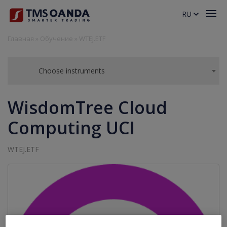
RU
Главная
»
Обучение
»
WTEJ.ETF
Choose instruments
WisdomTree Cloud
Computing UCI
WTEJ.ETF