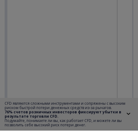
CFD являются сложными инструментами и сопряжены с высоким
риском быстрой потери денежных средств из-за рычагов.
76% счетов розничных инвесторов фиксируют убытки в
результате торговли CFD.
Подумайте, понимаете ли вы, как работает CFD, и можете ли вы
позволить себе высокий риск потери денег.