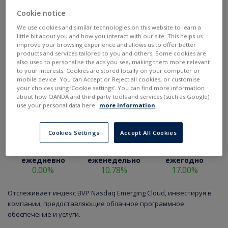
Cookie notice
We use cookies and similar technologies on this website to learn a
little bit about you and how you interact with our site. This helps us
improve your browsing experience and allows us to offer better
products and services tailored to you and others. Some cookies are
also used to personalise the ads you see, making them more relevant
to your interests. Cookies are stored locally on your computer or
mobile device. You can Accept or Reject all cookies, or customise
your choices using ‘Cookie settings’. You can find more information
about how OANDA and third party tools and services (such as Google)
use your personal data here:
more information
.
Cookies Settings
Accept All Cookies
ежедневно
еженедельно
ежегодно
0.00%
10.78%
17.00%
Отслеживает индекс BVP Nasdaq Emerging Cloud, инвестируя в
компании, предоставляющие облачное программное
обеспечение и услуги.