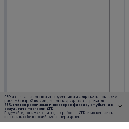
CFD являются сложными инструментами и сопряжены с высоким
риском быстрой потери денежных средств из-за рычагов.
76% счетов розничных инвесторов фиксируют убытки в
результате торговли CFD.
Подумайте, понимаете ли вы, как работает CFD, и можете ли вы
позволить себе высокий риск потери денег.