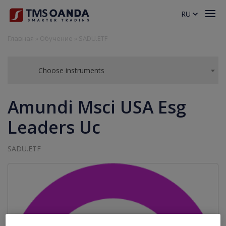
RU
Главная
»
Обучение
»
SADU.ETF
Choose instruments
Amundi Msci USA Esg
Leaders Uc
SADU.ETF