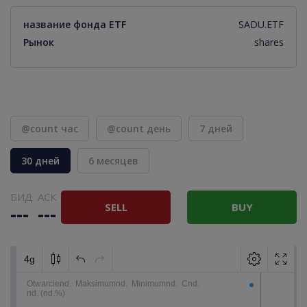
название фонда ETF
SADU.ETF
Рынок
shares
@count час
@count день
7 дней
30 дней
6 месяцев
БИД
АСК
SELL
BUY
---
---