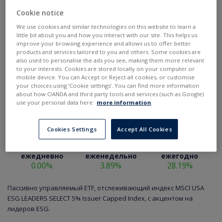
Cookie notice
We use cookies and similar technologies on this website to learn a
little bit about you and how you interact with our site. This helps us
improve your browsing experience and allows us to offer better
products and services tailored to you and others. Some cookies are
also used to personalise the ads you see, making them more relevant
to your interests. Cookies are stored locally on your computer or
mobile device. You can Accept or Reject all cookies, or customise
your choices using ‘Cookie settings’. You can find more information
about how OANDA and third party tools and services (such as Google)
use your personal data here:
more information
.
Cookies Settings
Accept All Cookies
ежедневно
еженедельно
ежегодно
0.00%
3.89%
28.19%
Пассивно управляемый ETF, отслеживающий индекс MSCI USA
ESG LEADERS SELECT 5% Issuer Capped Index, с акцентом на
лидеров ESG.