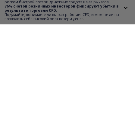
риском быстрой потери денежных средств из-за рычагов.
76% счетов розничных инвесторов фиксируют убытки в
результате торговли CFD.
Подумайте, понимаете ли вы, как работает CFD, и можете ли вы
позволить себе высокий риск потери денег.