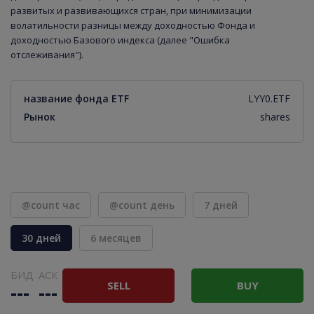
развитых и развивающихся стран, при минимизации
волатильности разницы между доходностью Фонда и
доходностью Базового индекса (далее "Ошибка
отслеживания").
название фонда ETF
LYY0.ETF
Рынок
shares
@count час
@count день
7 дней
30 дней
6 месяцев
БИД
АСК
SELL
BUY
---
---