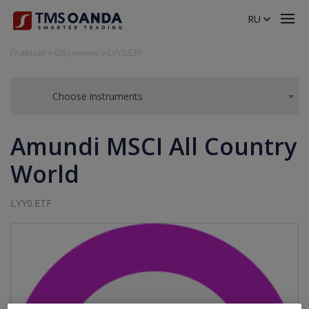
RU
Главная
»
Обучение
»
LYY0.ETF
Choose instruments
Amundi MSCI All Country
World
LYY0.ETF