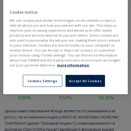
Cookie notice
We use cookies and similar technologies on this website to learn a
little bit about you and how you interact with our site. This helps us
improve your browsing experience and allows us to offer better
products and services tailored to you and others. Some cookies are
also used to personalise the ads you see, making them more relevant
to your interests. Cookies are stored locally on your computer or
mobile device. You can Accept or Reject all cookies, or customise
your choices using ‘Cookie settings’. You can find more information
about how OANDA and third party tools and services (such as Google)
use your personal data here:
more information
.
Cookies Settings
Accept All Cookies
ежедневно
еженедельно
ежегодно
0.00%
3.55%
25.26%
Целью инвестирования Фонда является отслеживание как
роста, так и снижения индекса MSCI AC World Index (ACWI) Net
Total Return (далее "Базовый индекс"), номинированного в
долларах США (USD) и представляющего фондовые рынки