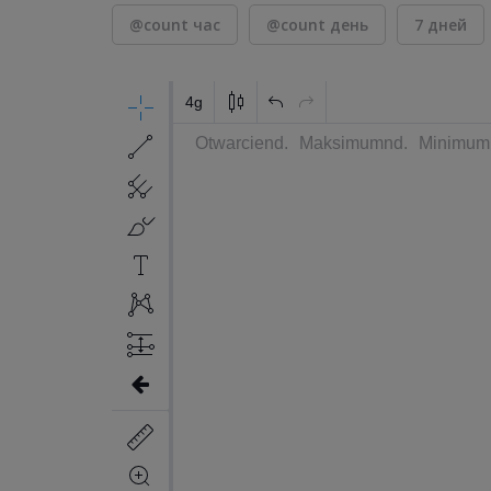
@count час
@count день
7 дней