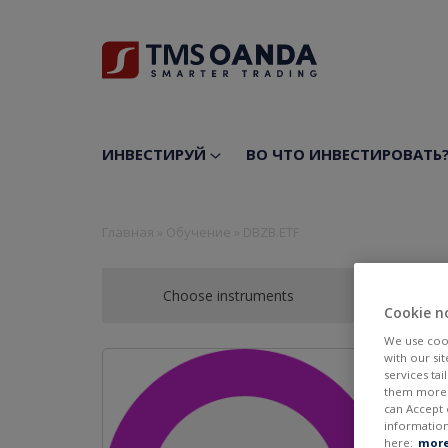
ИНВЕСТИРУЙ
ВО ЧТО ИНВЕСТИРОВАТЬ
Главная
»
Обучение
»
DBZB.ETF
Choose instruments
Cookie n
We use cook
with our si
services ta
them more r
can Accept 
information
here:
more