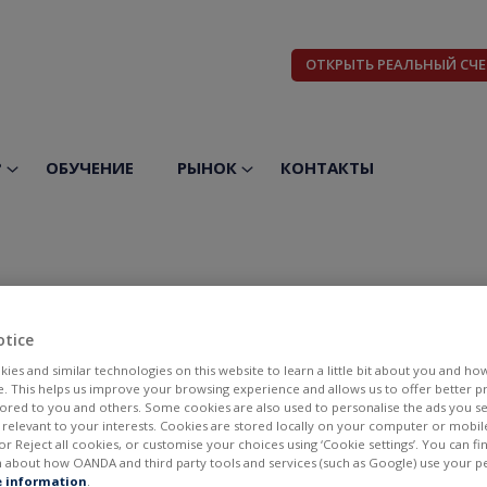
ОТКРЫТЬ РЕАЛЬНЫЙ СЧЕ
?
ОБУЧЕНИЕ
РЫНОК
КОНТАКТЫ
otice
ies and similar technologies on this website to learn a little bit about you and ho
te. This helps us improve your browsing experience and allows us to offer better 
ilored to you and others. Some cookies are also used to personalise the ads you s
Xtrackers II Global G
elevant to your interests. Cookies are stored locally on your computer or mobil
or Reject all cookies, or customise your choices using ‘Cookie settings’. You can f
 about how OANDA and third party tools and services (such as Google) use your p
 information
.