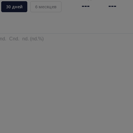
---
---
30 дней
6 месяцев