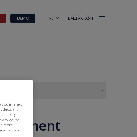
RU
Т
DEMO
ВАШ АККАУНТ
w you interact
products and
ee, making
overnment
e device. You
ind more
ersonal data