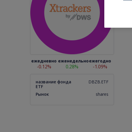
DB
Фо
ко
ежедневно
еженедельно
ежегодно
-0.12%
0.28%
-1.09%
название фонда
DBZB.ETF
ETF
Рынок
shares