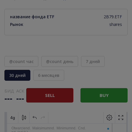
название фонда ETF
2B79.ETF
Рынок
shares
@count час
@count день
7 дней
30 дней
6 месяцев
БИД
АСК
SELL
BUY
---
---