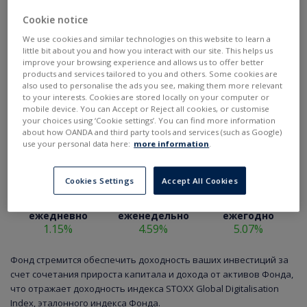
Cookie notice
We use cookies and similar technologies on this website to learn a
little bit about you and how you interact with our site. This helps us
improve your browsing experience and allows us to offer better
products and services tailored to you and others. Some cookies are
also used to personalise the ads you see, making them more relevant
to your interests. Cookies are stored locally on your computer or
mobile device. You can Accept or Reject all cookies, or customise
your choices using ‘Cookie settings’. You can find more information
about how OANDA and third party tools and services (such as Google)
use your personal data here:
more information
.
Cookies Settings
Accept All Cookies
ежедневно
еженедельно
ежегодно
1.15%
4.59%
5.07%
Фонд стремится обеспечить доходность ваших инвестиций за
счет сочетания прироста капитала и дохода от активов Фонда,
что отражает доходность индекса STOXX Global Digitalisation
Index, эталонного индекса Фонда.