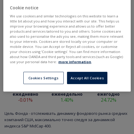
Cookie notice
We use cookies and similar technologies on this website to learn a
little bit about you and how you interact with our site. This helps us
improve your browsing experience and allows us to offer better
products and services tailored to you and others. Some cookies are
also used to personalise the ads you see, making them more relevant
to your interests. Cookies are stored locally on your computer or
mobile device. You can Accept or Reject all cookies, or customise
your choices using ‘Cookie settings’. You can find more information
about how OANDA and third party tools and services (such as Google)
use your personal data here:
more information
.
Cookies Settings
Accept All Cookies
ежедневно
еженедельно
ежегодно
-0.01%
1.40%
24.72%
Цель Фонда - отслеживать динамику фондового рынка средних
компаний США, максимально точно следуя за динамикой
индекса S&P MidCap 400.