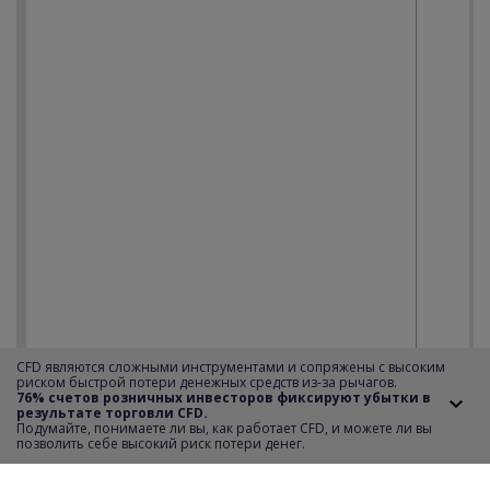
CFD являются сложными инструментами и сопряжены с высоким
риском быстрой потери денежных средств из-за рычагов.
76% счетов розничных инвесторов фиксируют убытки в
результате торговли CFD.
Подумайте, понимаете ли вы, как работает CFD, и можете ли вы
позволить себе высокий риск потери денег.