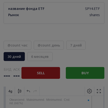
название фонда ETF
SPY4.ETF
Рынок
shares
@count час
@count день
7 дней
30 дней
6 месяцев
БИД
АСК
SELL
BUY
---
---