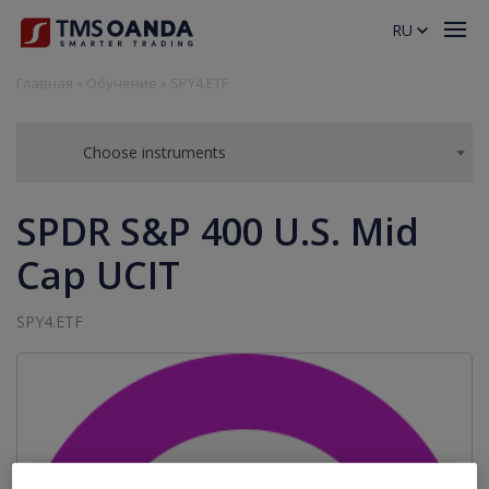
RU
Главная
»
Обучение
»
SPY4.ETF
Choose instruments
SPDR S&P 400 U.S. Mid
Cap UCIT
SPY4.ETF