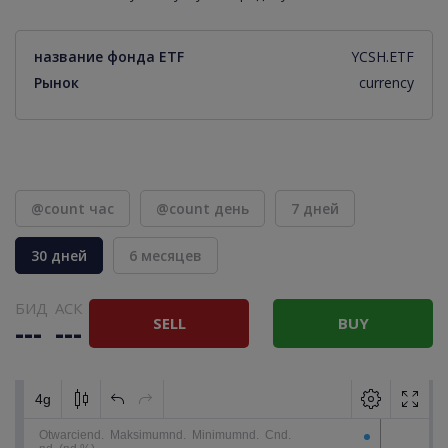
название фонда ETF
YCSH.ETF
Рынок
currency
@count час
@count день
7 дней
30 дней
6 месяцев
БИД
АСК
SELL
BUY
---
---