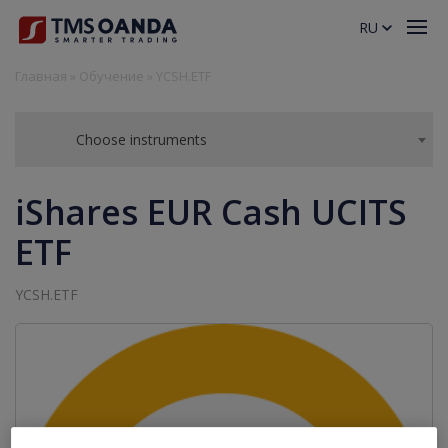
RU
Главная
»
Обучение
»
YCSH.ETF
Choose instruments
iShares EUR Cash UCITS
ETF
YCSH.ETF