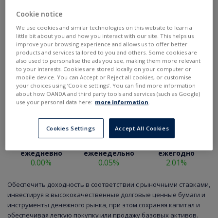
Cookie notice
We use cookies and similar technologies on this website to learn a
little bit about you and how you interact with our site. This helps us
improve your browsing experience and allows us to offer better
products and services tailored to you and others. Some cookies are
also used to personalise the ads you see, making them more relevant
to your interests. Cookies are stored locally on your computer or
mobile device. You can Accept or Reject all cookies, or customise
your choices using ‘Cookie settings’. You can find more information
about how OANDA and third party tools and services (such as Google)
use your personal data here:
more information
.
Cookies Settings
Accept All Cookies
ежедневно
еженедельно
ежегодно
0.00%
0.05%
2.01%
Обеспечить доходность в соответствии с рыночными ставками,
инвестируя в высококачественные долговые ценные бумаги и
инструменты денежного рынка, при этом сохраняя капитал и
обеспечивая легкую покупку или продажу базовых активов.