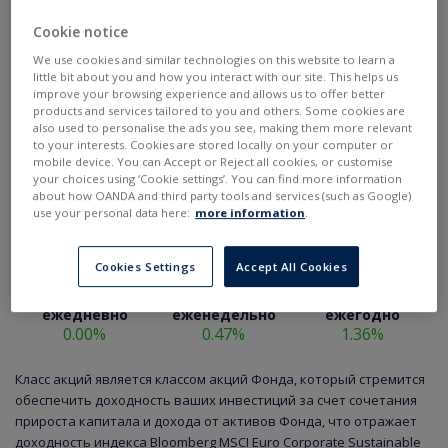
Cookie notice
We use cookies and similar technologies on this website to learn a
little bit about you and how you interact with our site. This helps us
improve your browsing experience and allows us to offer better
products and services tailored to you and others. Some cookies are
also used to personalise the ads you see, making them more relevant
to your interests. Cookies are stored locally on your computer or
mobile device. You can Accept or Reject all cookies, or customise
your choices using ‘Cookie settings’. You can find more information
about how OANDA and third party tools and services (such as Google)
use your personal data here:
more information
.
Cookies Settings
Accept All Cookies
ежедневно
еженедельно
ежегодно
0.00%
0.47%
1.36%
Класс акций является классом акций Фонда, который стремится
обеспечить доходность ваших инвестиций за счет сочетания
прироста капитала и дохода от активов Фонда, что отражает
доходность индекса Bloomberg MSCI Euro Corporate Sustainable