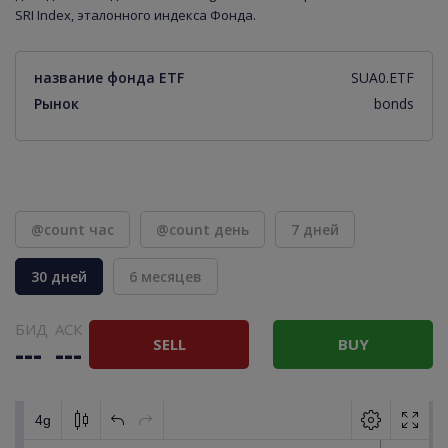
SRI Index, эталонного индекса Фонда.
название фонда ETF
SUA0.ETF
Рынок
bonds
@count час
@count день
7 дней
30 дней
6 месяцев
БИД
АСК
SELL
BUY
---
---