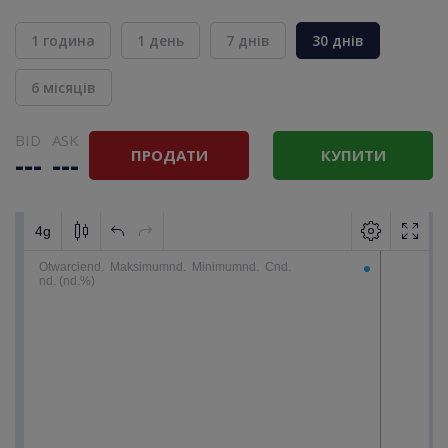
1 година
1 день
7 днів
30 днів
6 місяців
BID
ASK
ПРОДАТИ
КУПИТИ
---
---