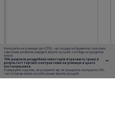
Контракти на різницю цін (CFD) – це складні інструменти, пов язані
з високим ризиком швидкої втрати грошей з огляду на кредитне
плече.
76% рахунків роздрібних інвесторів втрачають гроші в
результаті торгівлі контрактами на різницю в цього
постачальника.
Поміркуйте над тим, чи розумієте ви, як працюють контракти CFD,
i чи готові ви взяти на себе ризик втрати грошей.