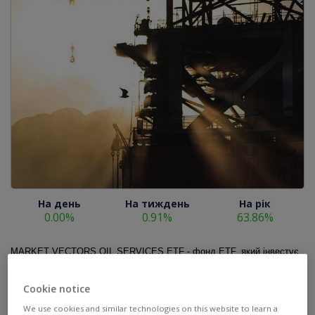
На день
На тиждень
На рік
0.00%
0.91%
63.86%
MARKET VECTORS OIL SERVICES ETF - фонд ETF, який інвестує
в компанії паливної галузі. Відтворює ціни та показники індексу
MVIS US Oil Services 25. Індекс складається з компаній,
Cookie notice
зареєстрованих на фондовій біржі США, які займаються нафтовими
We use cookies and similar technologies on this website to learn a