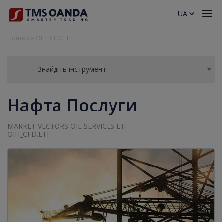
UA
Home
»
»
OIH_CFD.ETF
Знайдіть інструмент
Нафта Послуги
MARKET VECTORS OIL SERVICES ETF
OIH_CFD.ETF