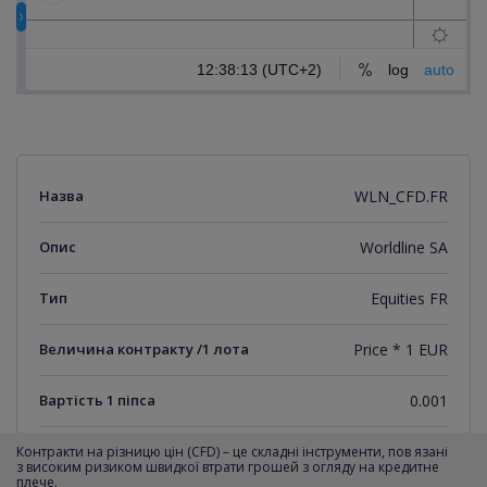
Назва
WLN_CFD.FR
Опис
Worldline SA
Тип
Equities FR
Величина контракту /1 лота
Price * 1 EUR
Вартість 1 піпса
0.001
Мінімальний крок котирувань
0.001
Контракти на різницю цін (CFD) – це складні інструменти, пов язані
з високим ризиком швидкої втрати грошей з огляду на кредитне
плече.