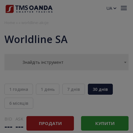
UA
Home
»
»
worldline-akcje
Worldline SA
Знайдіть інструмент
1 година
1 день
7 днів
30 днів
6 місяців
BID
ASK
ПРОДАТИ
КУПИТИ
---
---