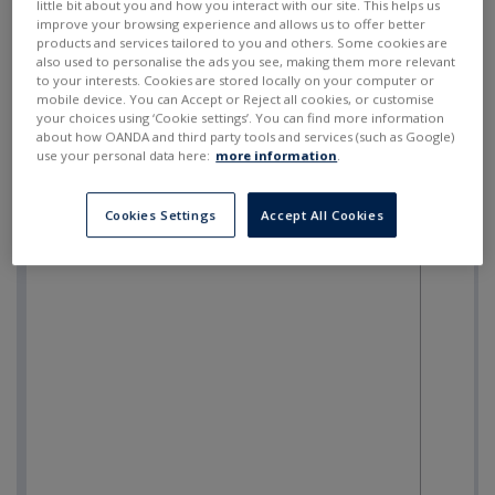
little bit about you and how you interact with our site. This helps us
improve your browsing experience and allows us to offer better
products and services tailored to you and others. Some cookies are
also used to personalise the ads you see, making them more relevant
to your interests. Cookies are stored locally on your computer or
mobile device. You can Accept or Reject all cookies, or customise
your choices using ‘Cookie settings’. You can find more information
about how OANDA and third party tools and services (such as Google)
use your personal data here:
more information
.
Cookies Settings
Accept All Cookies