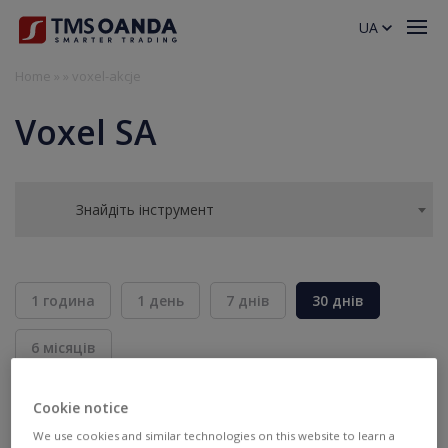
UA
Home
»
»
voxel-akcje
Voxel SA
Знайдіть інструмент
1 година
1 день
7 днів
30 днів
6 місяців
BID
ASK
Cookie notice
ПРОДАТИ
КУПИТИ
---
---
We use cookies and similar technologies on this website to learn a