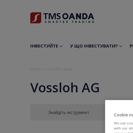
ІНВЕСТУЙТЕ
У ЩО ІНВЕСТУВАТИ?
Р
Home
»
»
vossloh-akcje
Vossloh AG
Знайдіть інструмент
Cookie n
We use cook
with our si