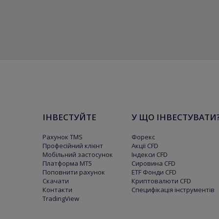
ІНВЕСТУЙТЕ
У ЩО ІНВЕСТУВАТИ
Рахунок TMS
Форекс
Професійний клієнт
Акції CFD
Мобільний застосунок
Індекси CFD
Платформа МТ5
Сировина CFD
Поповнити рахунок
ETF Фонди CFD
Скачати
Криптовалюти CFD
Контакти
Специфікація інструментів
TradingView