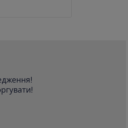
редження!
оргувати!