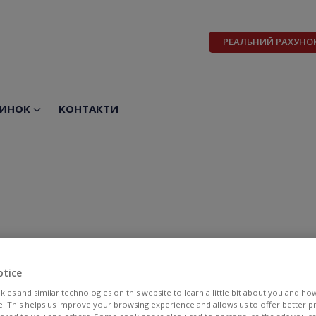
РЕАЛЬНИЙ РАХУНО
ИНОК
КОНТАКТИ
otice
ies and similar technologies on this website to learn a little bit about you and ho
te. This helps us improve your browsing experience and allows us to offer better 
BID
ASK