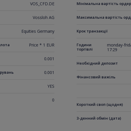
VOS_CFD.DE
Мінімальна вартість орде
Vossloh AG
Максимальна вартість орд
Equities Germany
Крок транзакції
 лота
Price * 1 EUR
Години
monday-frida
торгівлі
17:29
0.001
Необхідний депозит
ирувань
0.001
Фінансовий важіль
YES
0
Короткий своп (щодня)
3-денний обмін (дата)