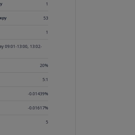
ру
1
еру
53
1
y 09:01-13:00, 13:02-
20%
5:1
-0.01439%
-0.01617%
5