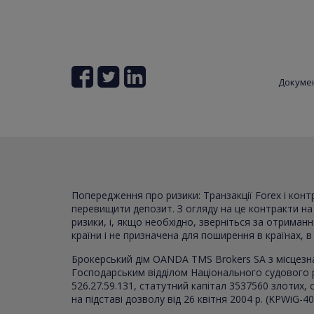
Докуме
Попередження про ризики: Транзакції Forex і кон
перевищити депозит. З огляду на це контракти на р
ризики, і, якщо необхідно, зверніться за отриман
країни і не призначена для поширення в країнах, 
Брокерський дім OANDA TMS Brokers SA з місцезн
Господарським відділом Національного судового 
526.27.59.131, статутний капітал 3537560 злотих
на підставі дозволу від 26 квітня 2004 р. (KPWiG-4