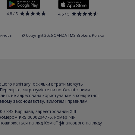
ійності
© Copyright 2026 OANDA TMS Brokers Polska
вашого капіталу, оскільки втрати можуть
Перевірте, чи розумієте ви пов'язані з ними
сайті, не адресована користувачам з конкретної
цевому законодавству, вимогам і правилам.
00-843 Варшава, зареєстрований XI
I
I
 номером KRS 0000204776, номер NIP
 поширюється нагляд Комісії фінансового нагляду