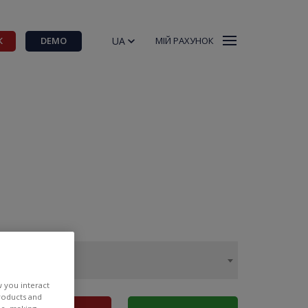
UA
К
DEMO
МІЙ РАХУНОК
w you interact
products and