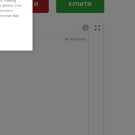
ee, making
ПРОДАТИ
КУПИТИ
e device. You
ind more
ersonal data