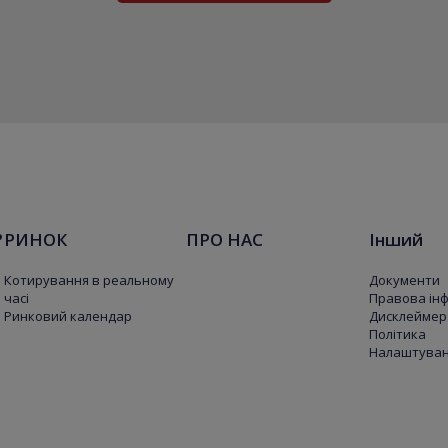
?
РИНОК
ПРО НАС
Інший
Котирування в реальному
Документи
часі
Правова ін
Ринковий календар
Дисклеймер
Політика
Налаштуванн