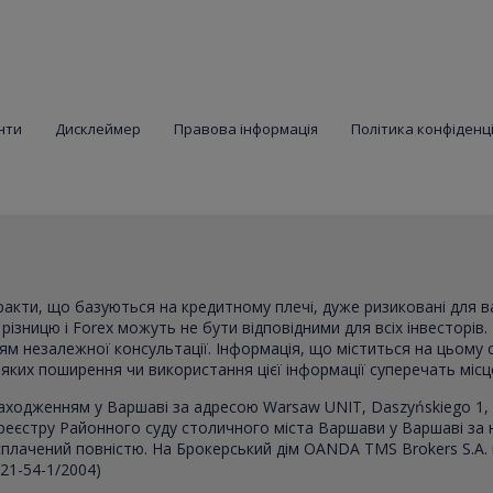
нти
Дисклеймер
Правова інформація
Політика конфіденц
тракти, що базуються на кредитному плечі, дуже ризиковані для 
ізницю і Forex можуть не бути відповідними для всіх інвесторів. 
ням незалежної консультації. Інформація, що міститься на цьому 
в яких поширення чи використання цієї інформації суперечать міс
аходженням у Варшаві за адресою Warsaw UNIT, Daszyńskiego 1, 
реєстру Районного суду столичного міста Варшави у Варшаві за
, сплачений повністю. На Брокерський дім OANDA TMS Brokers S.A.
021-54-1/2004)