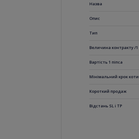
Назва
Опис
Тип
Величина контракту /1
Вартість 1 піпса
Мінімальний крок кот
Короткий продаж
Відстань SL i TP