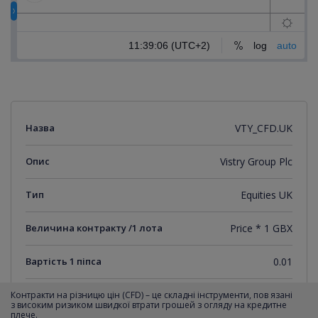
Назва
VTY_CFD.UK
Опис
Vistry Group Plc
Тип
Equities UK
Величина контракту /1 лота
Price * 1 GBX
Вартість 1 піпса
0.01
Мінімальний крок котирувань
0.01
Контракти на різницю цін (CFD) – це складні інструменти, пов язані
з високим ризиком швидкої втрати грошей з огляду на кредитне
плече.