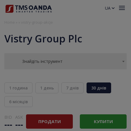
UA
Home
»
»
vistry-group-akcje
Vistry Group Plc
Знайдіть інструмент
1 година
1 день
7 днів
30 днів
6 місяців
BID
ASK
ПРОДАТИ
КУПИТИ
---
---