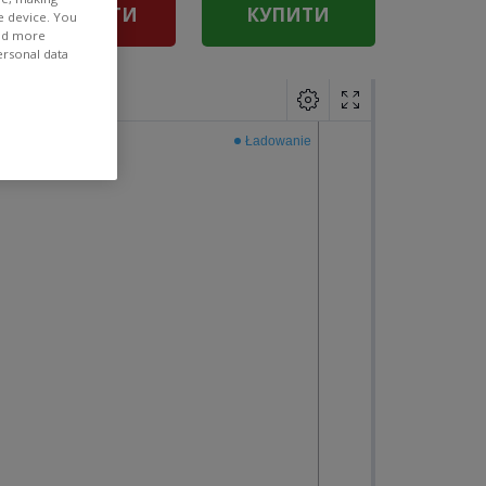
ПРОДАТИ
КУПИТИ
e device. You
ind more
ersonal data