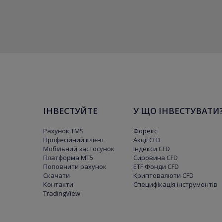
ІНВЕСТУЙТЕ
У ЩО ІНВЕСТУВАТИ
Рахунок TMS
Форекс
Професійний клієнт
Акції CFD
Мобільний застосунок
Індекси CFD
Платформа МТ5
Сировина CFD
Поповнити рахунок
ETF Фонди CFD
Скачати
Криптовалюти CFD
Контакти
Специфікація інструментів
TradingView