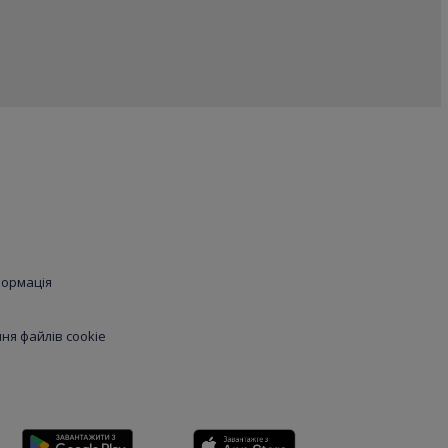
формація
я файлів cookie