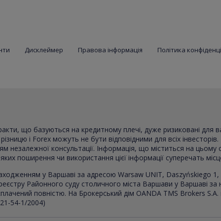
нти
Дисклеймер
Правова інформація
Політика конфіденц
тракти, що базуються на кредитному плечі, дуже ризиковані для 
ізницю і Forex можуть не бути відповідними для всіх інвесторів. 
ням незалежної консультації. Інформація, що міститься на цьому 
в яких поширення чи використання цієї інформації суперечать міс
аходженням у Варшаві за адресою Warsaw UNIT, Daszyńskiego 1, 
реєстру Районного суду столичного міста Варшави у Варшаві за
, сплачений повністю. На Брокерський дім OANDA TMS Brokers S.A.
021-54-1/2004)