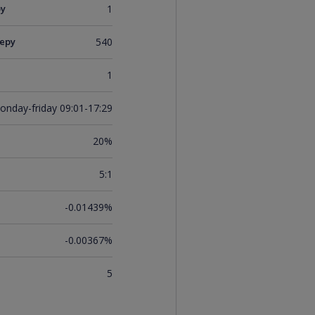
ру
1
еру
540
1
onday-friday 09:01-17:29
20%
5:1
-0.01439%
-0.00367%
5