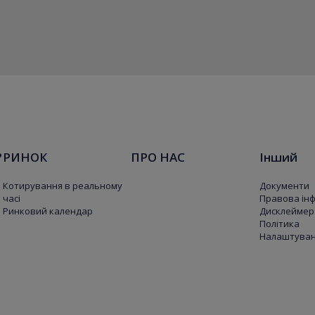
?
РИНОК
ПРО НАС
Інший
Котирування в реальному
Документи
часі
Правова ін
Ринковий календар
Дисклеймер
Політика
Налаштуванн