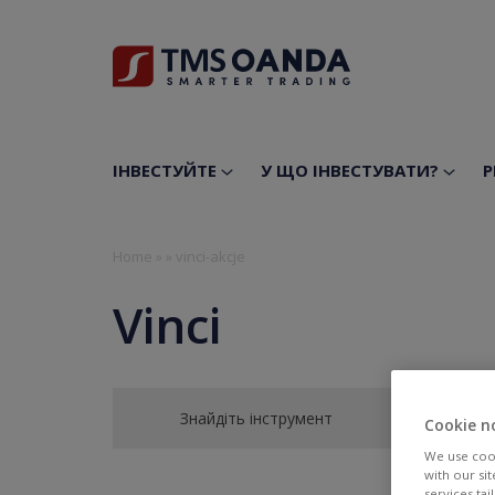
ІНВЕСТУЙТЕ
У ЩО ІНВЕСТУВАТИ?
Р
Home
»
»
vinci-akcje
Vinci
Знайдіть інструмент
Cookie n
We use cook
with our si
services ta