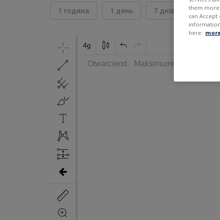
them more r
1 година
1 день
7 днів
30 дні
can Accept 
information
here:
more