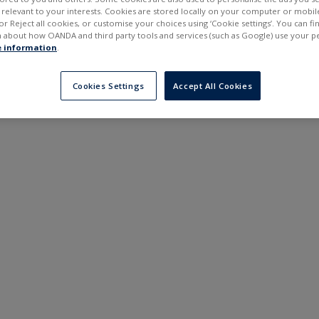
---
---
elevant to your interests. Cookies are stored locally on your computer or mobil
в
6 місяців
or Reject all cookies, or customise your choices using ‘Cookie settings’. You can f
 about how OANDA and third party tools and services (such as Google) use your p
 information
.
Cookies Settings
Accept All Cookies