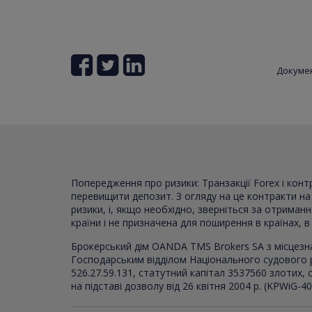
Докуме
Попередження про ризики: Транзакції Forex і кон
перевищити депозит. З огляду на це контракти на р
ризики, і, якщо необхідно, зверніться за отриман
країни і не призначена для поширення в країнах, 
Брокерський дім OANDA TMS Brokers SA з місцезн
Господарським відділом Національного судового 
526.27.59.131, статутний капітал 3537560 злотих
на підставі дозволу від 26 квітня 2004 р. (KPWiG-4