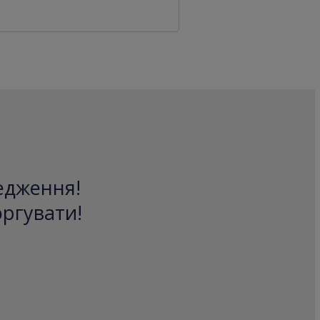
редження!
оргувати!