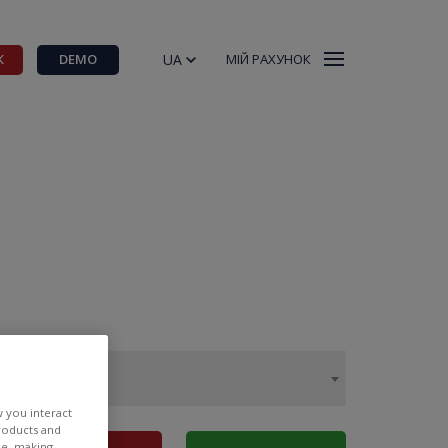
UA
К
DEMO
МІЙ РАХУНОК
w you interact
products and
ee, making