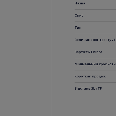
Назва
Опис
Тип
Величина контракту /1
Вартість 1 піпса
Мінімальний крок кот
Короткий продаж
Відстань SL i TP