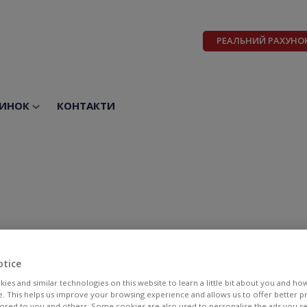
РЕАЛЬНИЙ РАХУНО
ИНОК
КОНТАКТИ
otice
ies and similar technologies on this website to learn a little bit about you and ho
te. This helps us improve your browsing experience and allows us to offer better 
BID
ASK
ilored to you and others. Some cookies are also used to personalise the ads you s