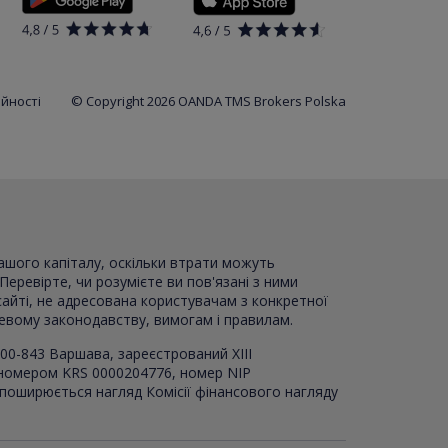
ійності
© Copyright 2026 OANDA TMS Brokers Polska
вашого капіталу, оскільки втрати можуть
Перевірте, чи розумієте ви пов'язані з ними
сайті, не адресована користувачам з конкретної
цевому законодавству, вимогам і правилам.
00-843 Варшава, зареєстрований XI
I
I
 номером KRS 0000204776, номер NIP
 поширюється нагляд Комісії фінансового нагляду