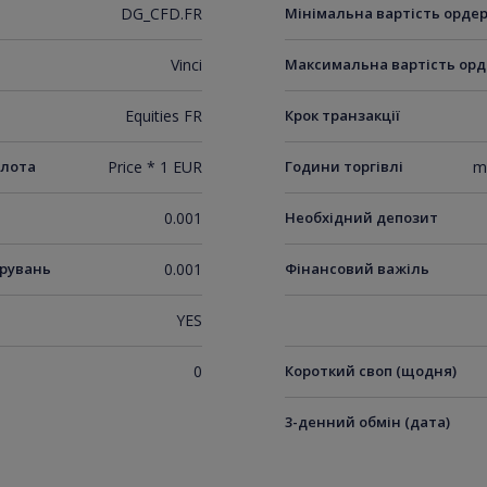
DG_CFD.FR
Мінімальна вартість орде
Vinci
Максимальна вартість орд
Equities FR
Крок транзакції
 лота
Price * 1 EUR
Години торгівлі
m
0.001
Необхідний депозит
ирувань
0.001
Фінансовий важіль
YES
0
Короткий своп (щодня)
3-денний обмін (дата)