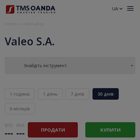
UA
Home
»
»
valeo-akcje
Valeo S.A.
Знайдіть інструмент
1 година
1 день
7 днів
30 днів
6 місяців
BID
ASK
ПРОДАТИ
КУПИТИ
---
---