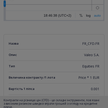
Назва
FR_CFD.FR
Опис
Valeo S.A.
Тип
Equities FR
Величина контракту /1 лота
Price * 1 EUR
Вартість 1 піпса
0.001
Мінімальний крок котирувань
0.001
Контракти на різницю цін (CFD) – це складні інструменти, пов язані
з високим ризиком швидкої втрати грошей з огляду на кредитне
плече.