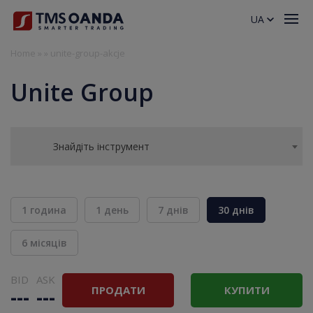
UA
Home
»
»
unite-group-akcje
Unite Group
Знайдіть інструмент
1 година
1 день
7 днів
30 днів
6 місяців
BID
ASK
ПРОДАТИ
КУПИТИ
---
---