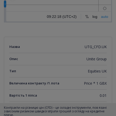
Назва
UTG_CFD.UK
Опис
Unite Group
Тип
Equities UK
Величина контракту /1 лота
Price * 1 GBX
Вартість 1 піпса
0.01
Мінімальний крок котирувань
0.01
Контракти на різницю цін (CFD) – це складні інструменти, пов язані
з високим ризиком швидкої втрати грошей з огляду на кредитне
плече.