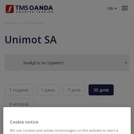
UA
Home
»
»
unimot-akcje
Unimot SA
Знайдіть інструмент
1 година
1 день
7 днів
30 днів
6 місяців
BID
ASK
Cookie notice
ПРОДАТИ
КУПИТИ
---
---
We use cookies and similar technologies on this website to learn a