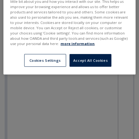
little bit about you and how you interact with our site. This helps us
improve your browsing experience and allows us to offer better
products and services tailored to you and others. Some cookies are
also used to personalise the ads you see, making them more relevant
to your interests. Cookies are stored locally on your computer or
mobile device. You can Accept or Reject all cookies, or customise
your choices using ‘Cookie settings’. You can find more information
about how OANDA and third party tools and services (such as Google)
use your personal data here:
more information
.
Cookies Settings
Accept All Cookies