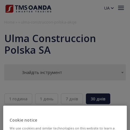
UA
Home
»
»
ulma-construccion-polska-akcje
Ulma Construccion
Polska SA
Знайдіть інструмент
1 година
1 день
7 днів
30 днів
6 місяців
Cookie notice
BID
ASK
We use cookies and similar technologies on this website to learn a