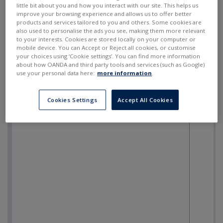
ПРОДАТИ
КУПИТИ
---
---
little bit about you and how you interact with our site. This helps us
improve your browsing experience and allows us to offer better
products and services tailored to you and others. Some cookies are
also used to personalise the ads you see, making them more relevant
to your interests. Cookies are stored locally on your computer or
mobile device. You can Accept or Reject all cookies, or customise
your choices using ‘Cookie settings’. You can find more information
about how OANDA and third party tools and services (such as Google)
use your personal data here:
more information
.
Cookies Settings
Accept All Cookies