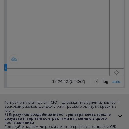
Контракти на різницю цін (CFD) – це складні інструменти, пов язані
з високим ризиком швидкої втрати грошей з огляду на кредитне
плече.
Подивіться, це так просто, дійте
76% рахунків роздрібних інвесторів втрачають гроші в
на випередження!
Відкрийте
результаті торгівлі контрактами на різницю в цього
постачальника.
рахунок за 5 хвилин і почніть
Поміркуйте над тим, чи розумієте ви, як працюють контракти CFD,