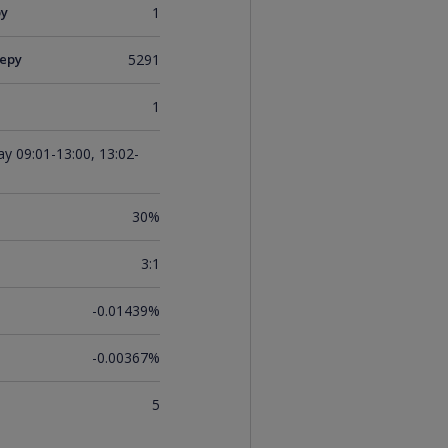
ру
1
еру
5291
1
y 09:01-13:00, 13:02-
30%
3:1
-0.01439%
-0.00367%
5