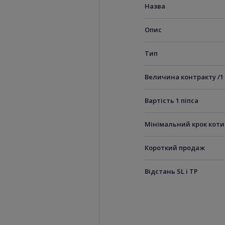
Назва
Опис
Тип
Величина контракту /1
Вартість 1 піпса
Мінімальний крок кот
Короткий продаж
Відстань SL i TP