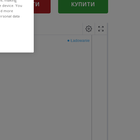
ee, making
ПРОДАТИ
КУПИТИ
e device. You
ind more
ersonal data