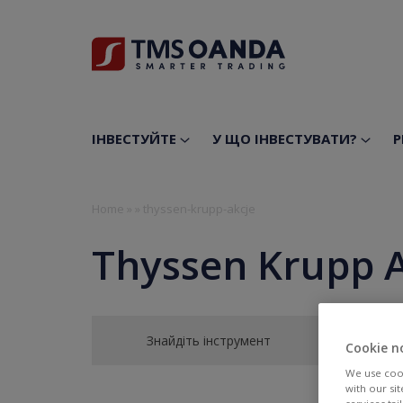
ІНВЕСТУЙТЕ
У ЩО ІНВЕСТУВАТИ?
Р
Home
»
»
thyssen-krupp-akcje
Thyssen Krupp 
Знайдіть інструмент
Cookie n
We use cook
with our si