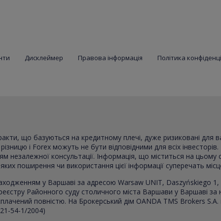
нти
Дисклеймер
Правова інформація
Політика конфіденц
тракти, що базуються на кредитному плечі, дуже ризиковані для 
ізницю і Forex можуть не бути відповідними для всіх інвесторів. 
ням незалежної консультації. Інформація, що міститься на цьому 
в яких поширення чи використання цієї інформації суперечать міс
аходженням у Варшаві за адресою Warsaw UNIT, Daszyńskiego 1, 
реєстру Районного суду столичного міста Варшави у Варшаві за
, сплачений повністю. На Брокерський дім OANDA TMS Brokers S.A.
021-54-1/2004)