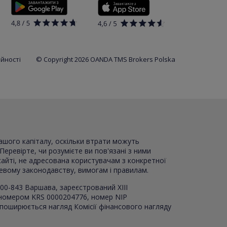
ійності
© Copyright 2026 OANDA TMS Brokers Polska
вашого капіталу, оскільки втрати можуть
Перевірте, чи розумієте ви пов'язані з ними
сайті, не адресована користувачам з конкретної
цевому законодавству, вимогам і правилам.
00-843 Варшава, зареєстрований XI
I
I
 номером KRS 0000204776, номер NIP
 поширюється нагляд Комісії фінансового нагляду