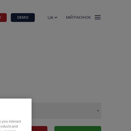
UA
К
DEMO
МІЙ РАХУНОК
w you interact
products and