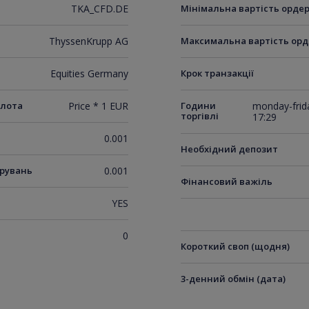
TKA_CFD.DE
Мінімальна вартість орде
ThyssenKrupp AG
Максимальна вартість орд
Equities Germany
Крок транзакції
 лота
Price * 1 EUR
Години
monday-frida
торгівлі
17:29
0.001
Необхідний депозит
ирувань
0.001
Фінансовий важіль
YES
0
Короткий своп (щодня)
3-денний обмін (дата)