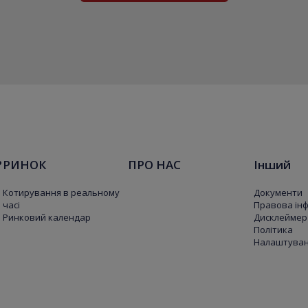
?
РИНОК
ПРО НАС
Інший
Котирування в реальному
Документи
часі
Правова ін
Ринковий календар
Дисклеймер
Політика
Налаштуванн