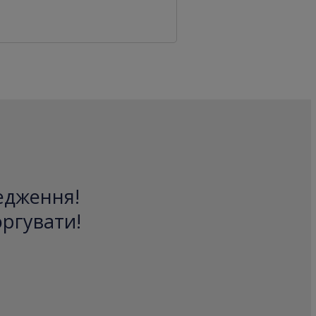
редження!
оргувати!