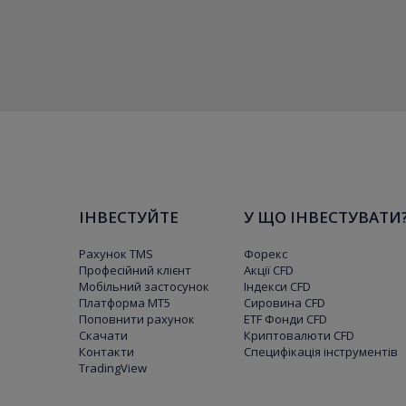
ІНВЕСТУЙТЕ
У ЩО ІНВЕСТУВАТИ
Рахунок TMS
Форекс
Професійний клієнт
Акції CFD
Мобільний застосунок
Індекси CFD
Платформа МТ5
Сировина CFD
Поповнити рахунок
ETF Фонди CFD
Скачати
Криптовалюти CFD
Контакти
Специфікація інструментів
TradingView