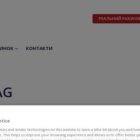
РЕАЛЬНИЙ РАХУНО
ИНОК
КОНТАКТИ
AG
otice
ies and similar technologies on this website to learn a little bit about you and ho
te. This helps us improve your browsing experience and allows us to offer better 
BID
ASK