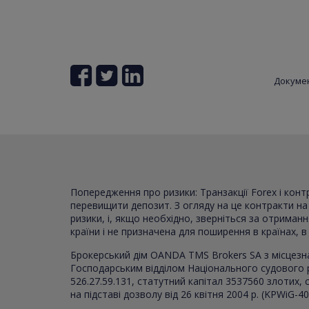
Докуме
Попередження про ризики: Транзакції Forex і кон
перевищити депозит. З огляду на це контракти на р
ризики, і, якщо необхідно, зверніться за отриман
країни і не призначена для поширення в країнах, 
Брокерський дім OANDA TMS Brokers SA з місцезн
Господарським відділом Національного судового 
526.27.59.131, статутний капітал 3537560 злотих
на підставі дозволу від 26 квітня 2004 р. (KPWiG-4