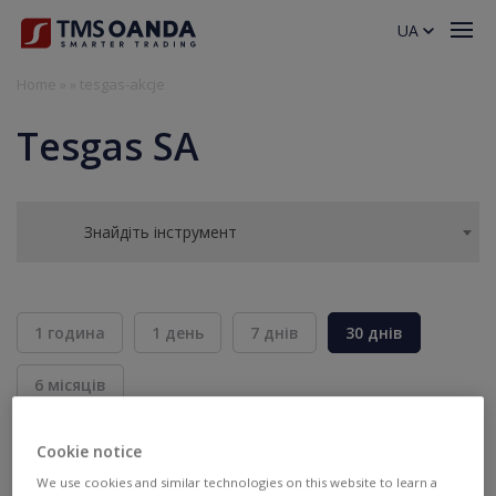
UA
Home
»
»
tesgas-akcje
Tesgas SA
Знайдіть інструмент
1 година
1 день
7 днів
30 днів
6 місяців
BID
ASK
Cookie notice
ПРОДАТИ
КУПИТИ
---
---
We use cookies and similar technologies on this website to learn a