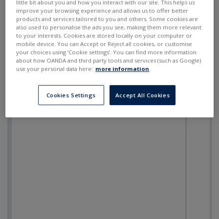
little bit about you and how you interact with our site. This helps us
improve your browsing experience and allows us to offer better
products and services tailored to you and others. Some cookies are
also used to personalise the ads you see, making them more relevant
to your interests. Cookies are stored locally on your computer or
mobile device. You can Accept or Reject all cookies, or customise
your choices using ‘Cookie settings’. You can find more information
about how OANDA and third party tools and services (such as Google)
use your personal data here:
more information
.
Cookies Settings
Accept All Cookies