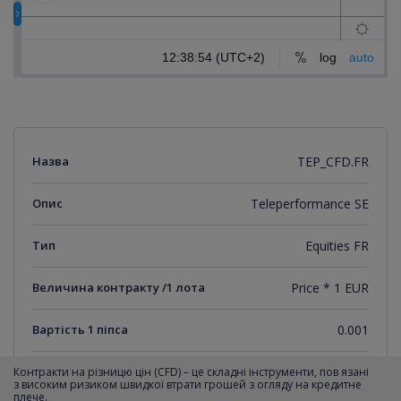
Назва
TEP_CFD.FR
Опис
Teleperformance SE
Тип
Equities FR
Величина контракту /1 лота
Price * 1 EUR
Вартість 1 піпса
0.001
Мінімальний крок котирувань
0.001
Контракти на різницю цін (CFD) – це складні інструменти, пов язані
з високим ризиком швидкої втрати грошей з огляду на кредитне
плече.