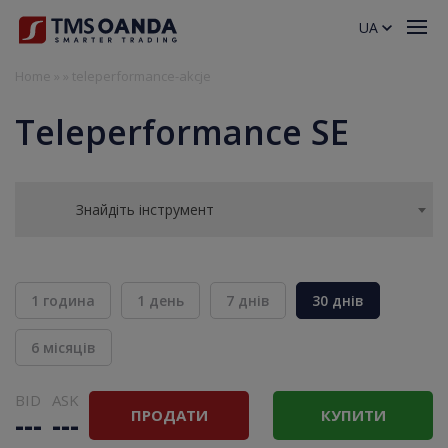
UA
Home
»
»
teleperformance-akcje
Teleperformance SE
Знайдіть інструмент
1 година
1 день
7 днів
30 днів
6 місяців
BID
ASK
ПРОДАТИ
КУПИТИ
---
---