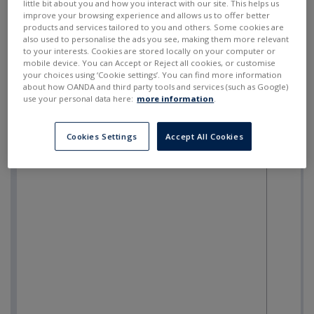
little bit about you and how you interact with our site. This helps us
improve your browsing experience and allows us to offer better
products and services tailored to you and others. Some cookies are
also used to personalise the ads you see, making them more relevant
to your interests. Cookies are stored locally on your computer or
mobile device. You can Accept or Reject all cookies, or customise
your choices using ‘Cookie settings’. You can find more information
about how OANDA and third party tools and services (such as Google)
use your personal data here:
more information
.
Cookies Settings
Accept All Cookies