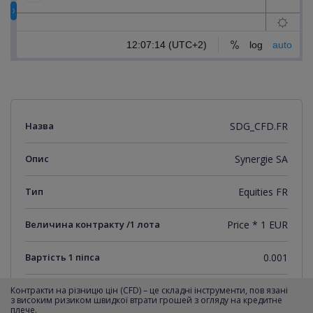
Назва
SDG_CFD.FR
Опис
Synergie SA
Тип
Equities FR
Величина контракту /1 лота
Price * 1 EUR
Вартість 1 піпса
0.001
Мінімальний крок котирувань
0.001
Контракти на різницю цін (CFD) – це складні інструменти, пов язані
з високим ризиком швидкої втрати грошей з огляду на кредитне
плече.