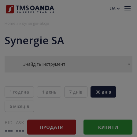
UA
Home
»
»
synergie-akcje
Synergie SA
Знайдіть інструмент
1 година
1 день
7 днів
30 днів
6 місяців
BID
ASK
ПРОДАТИ
КУПИТИ
---
---