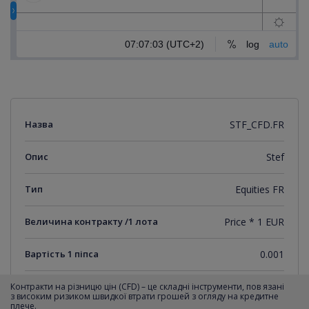
Назва
STF_CFD.FR
Опис
Stef
Тип
Equities FR
Величина контракту /1 лота
Price * 1 EUR
Вартість 1 піпса
0.001
Мінімальний крок котирувань
0.001
Контракти на різницю цін (CFD) – це складні інструменти, пов язані
з високим ризиком швидкої втрати грошей з огляду на кредитне
плече.