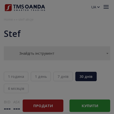
UA
Home
»
»
stef-akcje
Stef
Знайдіть інструмент
1 година
1 день
7 днів
30 днів
6 місяців
BID
ASK
ПРОДАТИ
КУПИТИ
---
---