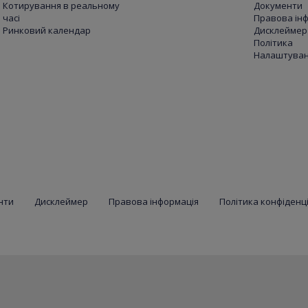
Котирування в реальному
Документи
часі
Правова ін
Ринковий календар
Дисклеймер
Політика
Налаштуванн
нти
Дисклеймер
Правова інформація
Політика конфіденц