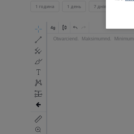
1 година
1 день
7 днів
30 дні