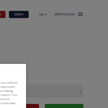
UA
К
DEMO
МІЙ РАХУНОК
w you interact
products and
ee, making
e device. You
ind more
ersonal data