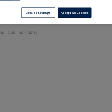
---
---
в
6 місяців
Cookies Settings
Accept All Cookies