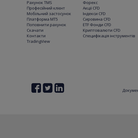
Рахунок TMS
Форекс
Професійний клієнт
Акції CFD
Мобільний застосунок
Індекси CFD
Платформа МТ5
Сировина CFD
Поповнити рахунок
ETF Фонди CFD
Скачати
Криптовалюти CFD
Контакти
Специфікація інструментів
TradingView
Докуме