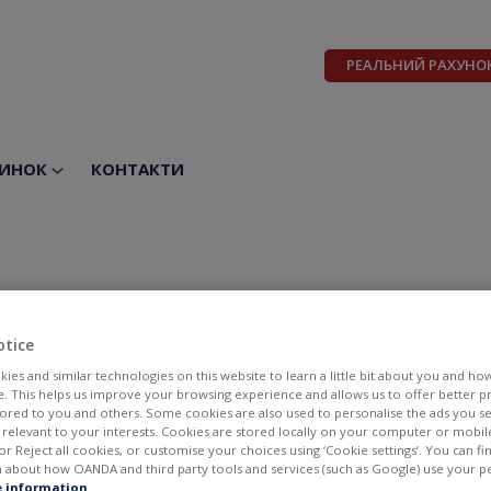
РЕАЛЬНИЙ РАХУНО
ИНОК
КОНТАКТИ
otice
ies and similar technologies on this website to learn a little bit about you and ho
te. This helps us improve your browsing experience and allows us to offer better 
ilored to you and others. Some cookies are also used to personalise the ads you s
elevant to your interests. Cookies are stored locally on your computer or mobil
or Reject all cookies, or customise your choices using ‘Cookie settings’. You can f
 about how OANDA and third party tools and services (such as Google) use your p
BID
ASK
 information
.