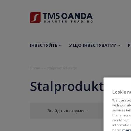
ІНВЕСТУЙТЕ
У ЩО ІНВЕСТУВАТИ?
Р
Home
»
»
stalprodukt-akcje
Stalprodukt SA
Cookie n
We use cook
with our si
Знайдіть інструмент
services ta
them more r
can Accept 
information
here:
more