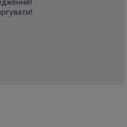
редження!
оргувати!