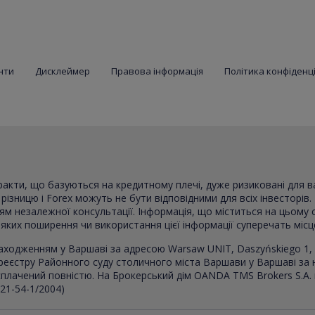
нти
Дисклеймер
Правова інформація
Політика конфіденц
тракти, що базуються на кредитному плечі, дуже ризиковані для 
ізницю і Forex можуть не бути відповідними для всіх інвесторів. 
ням незалежної консультації. Інформація, що міститься на цьому 
в яких поширення чи використання цієї інформації суперечать міс
аходженням у Варшаві за адресою Warsaw UNIT, Daszyńskiego 1, 
реєстру Районного суду столичного міста Варшави у Варшаві за
, сплачений повністю. На Брокерський дім OANDA TMS Brokers S.A.
021-54-1/2004)