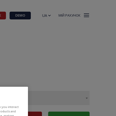
UA
К
DEMO
МІЙ РАХУНОК
w you interact
products and
ee, making