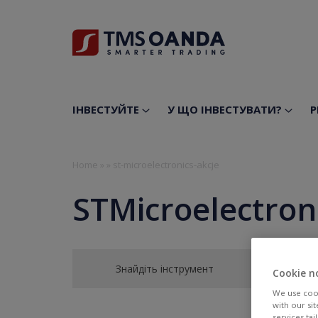
ІНВЕСТУЙТЕ
У ЩО ІНВЕСТУВАТИ?
Р
Home
»
»
st-microelectronics-akcje
STMicroelectron
Знайдіть інструмент
Cookie n
We use cook
with our si
services ta