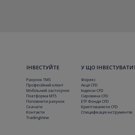
ІНВЕСТУЙТЕ
У ЩО ІНВЕСТУВАТИ
Рахунок TMS
Форекс
Професійний клієнт
Акції CFD
Мобільний застосунок
Індекси CFD
Платформа МТ5
Сировина CFD
Поповнити рахунок
ETF Фонди CFD
Скачати
Криптовалюти CFD
Контакти
Специфікація інструментів
TradingView