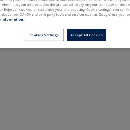
---
---
elevant to your interests. Cookies are stored locally on your computer or mobil
в
6 місяців
or Reject all cookies, or customise your choices using ‘Cookie settings’. You can f
 about how OANDA and third party tools and services (such as Google) use your p
 information
.
Cookies Settings
Accept All Cookies