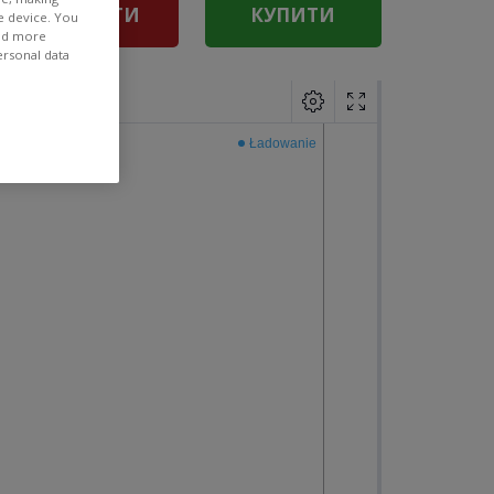
ПРОДАТИ
КУПИТИ
e device. You
ind more
ersonal data