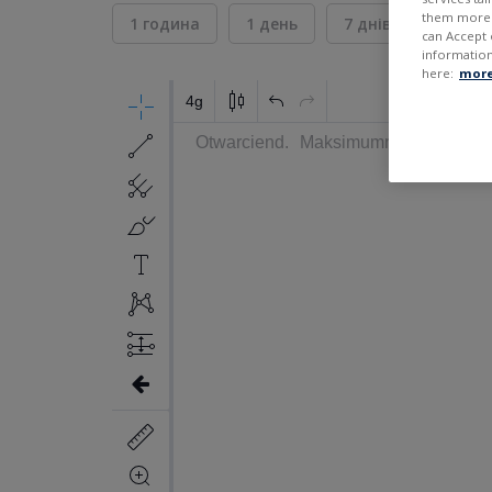
them more r
1 година
1 день
7 днів
30 дні
can Accept 
information
here:
more