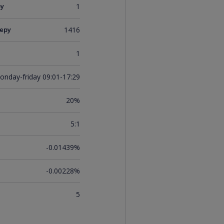
ру
1
еру
1416
1
onday-friday 09:01-17:29
20%
5:1
-0.01439%
-0.00228%
5