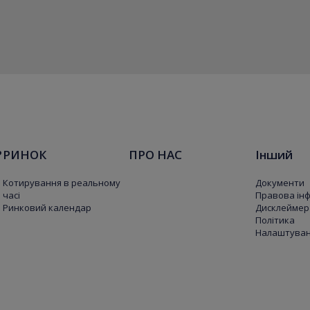
?
РИНОК
ПРО НАС
Інший
Котирування в реальному
Документи
часі
Правова ін
Ринковий календар
Дисклеймер
Політика
Налаштуванн