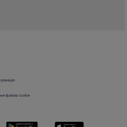
формація
я файлів cookie