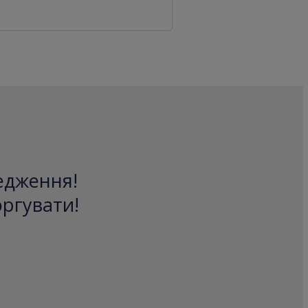
редження!
оргувати!