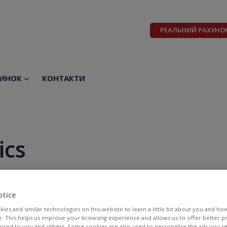
РЕАЛЬНИЙ РАХУНО
ИНОК
КОНТАКТИ
ics
otice
ies and similar technologies on this website to learn a little bit about you and ho
te. This helps us improve your browsing experience and allows us to offer better 
BID
ASK
ilored to you and others. Some cookies are also used to personalise the ads you s