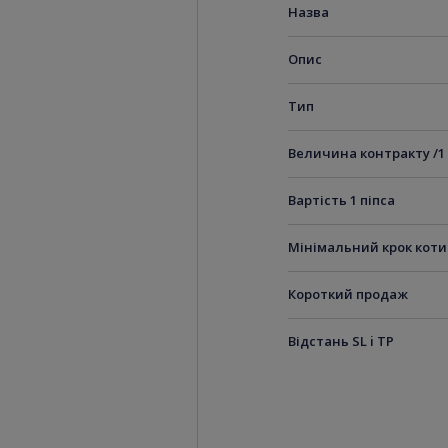
Назва
Опис
Тип
Величина контракту /1
Вартість 1 піпса
Мінімальний крок кот
Короткий продаж
Відстань SL i TP