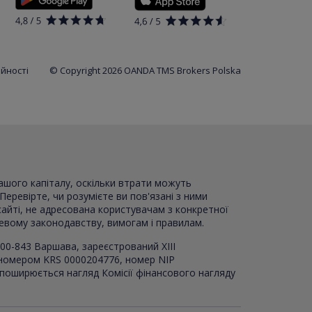
ійності
© Copyright 2026 OANDA TMS Brokers Polska
вашого капіталу, оскільки втрати можуть
Перевірте, чи розумієте ви пов'язані з ними
сайті, не адресована користувачам з конкретної
цевому законодавству, вимогам і правилам.
00-843 Варшава, зареєстрований XI
I
I
 номером KRS 0000204776, номер NIP
 поширюється нагляд Комісії фінансового нагляду