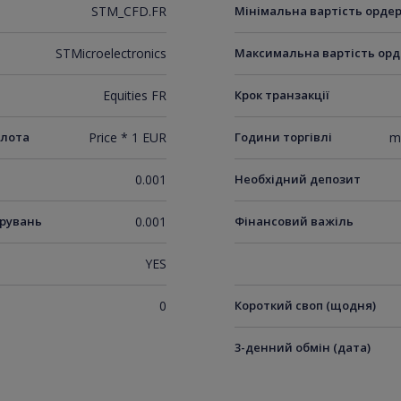
STM_CFD.FR
Мінімальна вартість орде
STMicroelectronics
Максимальна вартість орд
Equities FR
Крок транзакції
 лота
Price * 1 EUR
Години торгівлі
m
0.001
Необхідний депозит
ирувань
0.001
Фінансовий важіль
YES
0
Короткий своп (щодня)
3-денний обмін (дата)