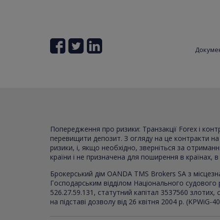
Докуме
Попередження про ризики: Транзакції Forex і кон
перевищити депозит. З огляду на це контракти на р
ризики, і, якщо необхідно, зверніться за отриман
країни і не призначена для поширення в країнах, 
Брокерський дім OANDA TMS Brokers SA з місцезн
Господарським відділом Національного судового 
526.27.59.131, статутний капітал 3537560 злотих
на підставі дозволу від 26 квітня 2004 р. (KPWiG-4