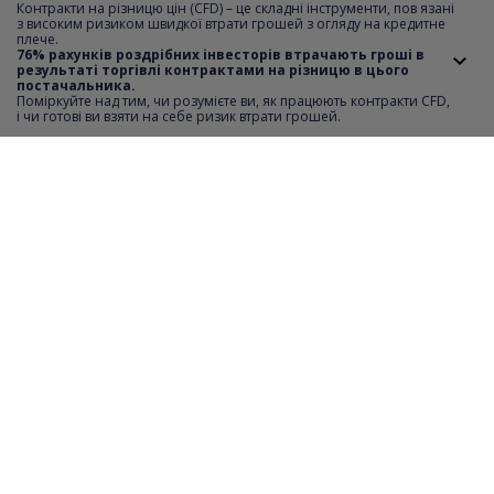
Контракти на різницю цін (CFD) – це складні інструменти, пов язані
з високим ризиком швидкої втрати грошей з огляду на кредитне
плече.
Мінімальний крок котирувань
0.01
76% рахунків роздрібних інвесторів втрачають гроші в
результаті торгівлі контрактами на різницю в цього
постачальника.
Короткий продаж
YES
Поміркуйте над тим, чи розумієте ви, як працюють контракти CFD,
i чи готові ви взяти на себе ризик втрати грошей.
Відстань SL i TP
0
Мінімальна вартість ордеру
1
Максимальна вартість ордеру
342
Крок транзакції
1
Години торгівлі
monday-friday 09:01-17:29
Необхідний депозит
20%
Фінансовий важіль
5:1