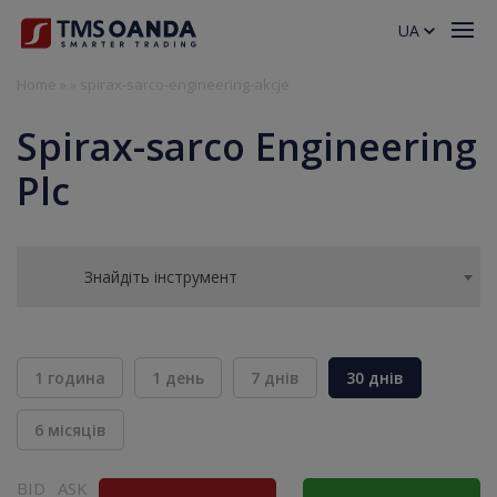
UA
Home
»
»
spirax-sarco-engineering-akcje
Spirax-sarco Engineering
Plc
Знайдіть інструмент
1 година
1 день
7 днів
30 днів
6 місяців
BID
ASK