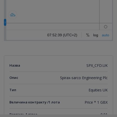
Назва
SPX_CFD.UK
Опис
Spirax-sarco Engineering Plc
Тип
Equities UK
Величина контракту /1 лота
Price * 1 GBX
Вартість 1 піпса
0.01