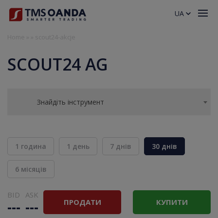
UA
Home
»
»
scout24-akcje
SCOUT24 AG
Знайдіть інструмент
1 година
1 день
7 днів
30 днів
6 місяців
BID
ASK
ПРОДАТИ
КУПИТИ
---
---