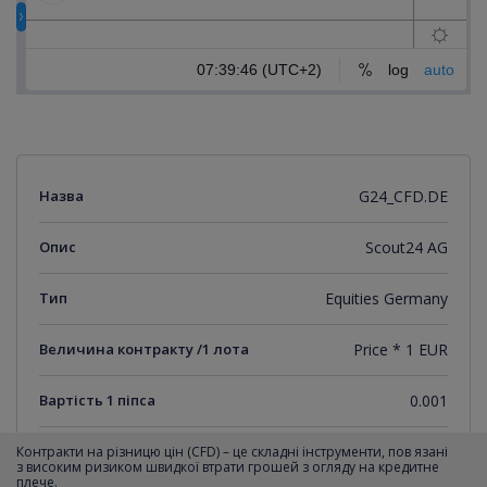
Назва
G24_CFD.DE
Опис
Scout24 AG
Тип
Equities Germany
Величина контракту /1 лота
Price * 1 EUR
Вартість 1 піпса
0.001
Мінімальний крок котирувань
0.001
Контракти на різницю цін (CFD) – це складні інструменти, пов язані
з високим ризиком швидкої втрати грошей з огляду на кредитне
плече.