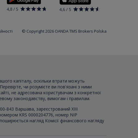
ійності
© Copyright 2026 OANDA TMS Brokers Polska
вашого капіталу, оскільки втрати можуть
Перевірте, чи розумієте ви пов'язані з ними
сайті, не адресована користувачам з конкретної
цевому законодавству, вимогам і правилам.
00-843 Варшава, зареєстрований XI
I
I
 номером KRS 0000204776, номер NIP
 поширюється нагляд Комісії фінансового нагляду