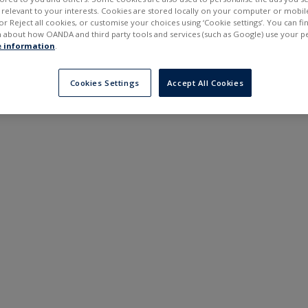
---
---
elevant to your interests. Cookies are stored locally on your computer or mobil
в
6 місяців
or Reject all cookies, or customise your choices using ‘Cookie settings’. You can f
 about how OANDA and third party tools and services (such as Google) use your p
 information
.
Cookies Settings
Accept All Cookies