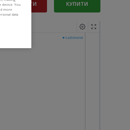
ПРОДАТИ
КУПИТИ
e device. You
ind more
ersonal data