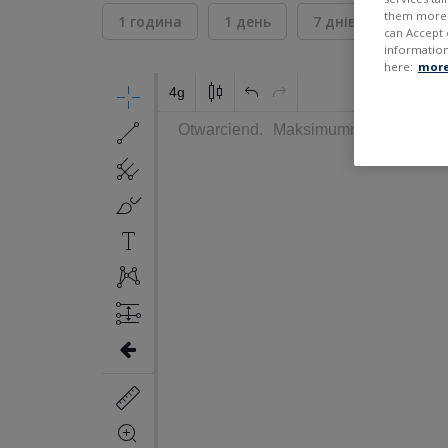
them more r
1 година
1 день
7 днів
30 дні
can Accept 
information
here:
more