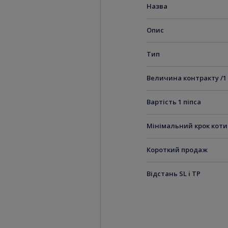
Назва
Опис
Тип
Величина контракту /1
Вартість 1 піпса
Мінімальний крок кот
Короткий продаж
Відстань SL i TP