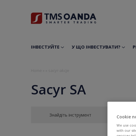
ІНВЕСТУЙТЕ
У ЩО ІНВЕСТУВАТИ?
Р
Home
»
»
sacyr-akcje
Sacyr SA
Знайдіть інструмент
Cookie n
We use cook
with our si
services ta