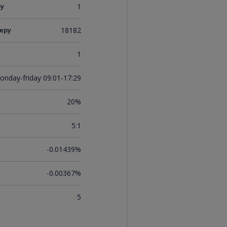
ру
1
еру
18182
1
onday-friday 09:01-17:29
20%
5:1
-0.01439%
-0.00367%
5