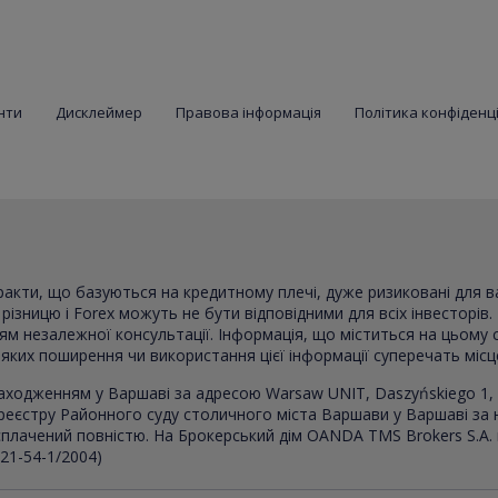
нти
Дисклеймер
Правова інформація
Політика конфіденц
тракти, що базуються на кредитному плечі, дуже ризиковані для 
ізницю і Forex можуть не бути відповідними для всіх інвесторів. 
ням незалежної консультації. Інформація, що міститься на цьому 
в яких поширення чи використання цієї інформації суперечать міс
аходженням у Варшаві за адресою Warsaw UNIT, Daszyńskiego 1, 
реєстру Районного суду столичного міста Варшави у Варшаві за
, сплачений повністю. На Брокерський дім OANDA TMS Brokers S.A.
021-54-1/2004)