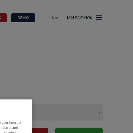
UA
К
DEMO
МІЙ РАХУНОК
w you interact
products and
ee, making