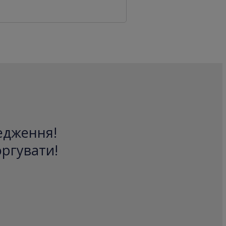
редження!
оргувати!