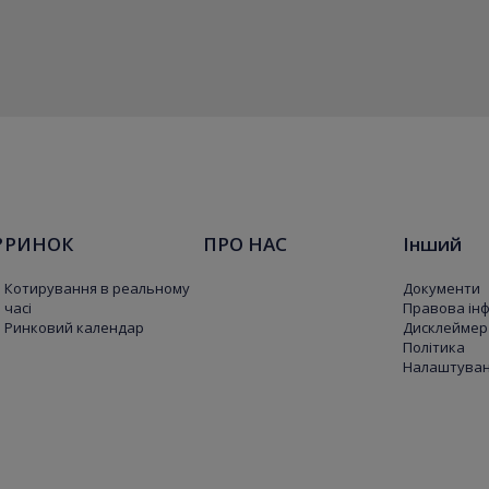
?
РИНОК
ПРО НАС
Інший
Котирування в реальному
Документи
часі
Правова ін
Ринковий календар
Дисклеймер
Політика
Налаштуванн