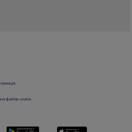
формація
я файлів cookie