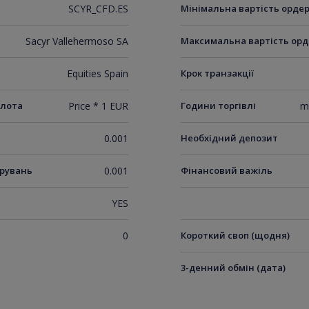
SCYR_CFD.ES
Мінімальна вартість орде
Sacyr Vallehermoso SA
Максимальна вартість орд
Equities Spain
Крок транзакції
 лота
Price * 1 EUR
Години торгівлі
m
0.001
Необхідний депозит
ирувань
0.001
Фінансовий важіль
YES
0
Короткий своп (щодня)
3-денний обмін (дата)