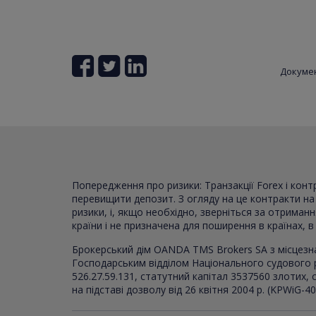
Докуме
Попередження про ризики: Транзакції Forex і кон
перевищити депозит. З огляду на це контракти на р
ризики, і, якщо необхідно, зверніться за отриман
країни і не призначена для поширення в країнах, 
Брокерський дім OANDA TMS Brokers SA з місцезн
Господарським відділом Національного судового 
526.27.59.131, статутний капітал 3537560 злотих
на підставі дозволу від 26 квітня 2004 р. (KPWiG-4