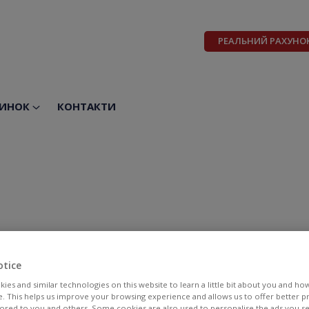
РЕАЛЬНИЙ РАХУНО
ИНОК
КОНТАКТИ
otice
ies and similar technologies on this website to learn a little bit about you and ho
te. This helps us improve your browsing experience and allows us to offer better 
BID
ASK
ilored to you and others. Some cookies are also used to personalise the ads you s