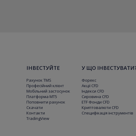
ІНВЕСТУЙТЕ
У ЩО ІНВЕСТУВАТИ
Рахунок TMS
Форекс
Професійний клієнт
Акції CFD
Мобільний застосунок
Індекси CFD
Платформа МТ5
Сировина CFD
Поповнити рахунок
ETF Фонди CFD
Скачати
Криптовалюти CFD
Контакти
Специфікація інструментів
TradingView