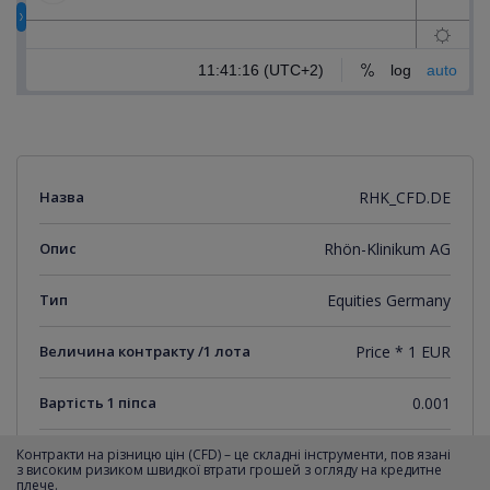
Назва
RHK_CFD.DE
Опис
Rhön-Klinikum AG
Тип
Equities Germany
Величина контракту /1 лота
Price * 1 EUR
Вартість 1 піпса
0.001
Мінімальний крок котирувань
0.001
Контракти на різницю цін (CFD) – це складні інструменти, пов язані
з високим ризиком швидкої втрати грошей з огляду на кредитне
плече.