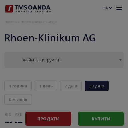
UA
Home
»
»
rhoen-klinikum-akcje
Rhoen-Klinikum AG
Знайдіть інструмент
1 година
1 день
7 днів
30 днів
6 місяців
BID
ASK
ПРОДАТИ
КУПИТИ
---
---