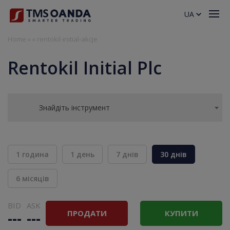
UA
Home
»
»
rentokil-initial-akcje
Rentokil Initial Plc
Знайдіть інструмент
1 година
1 день
7 днів
30 днів
6 місяців
BID
ASK
ПРОДАТИ
КУПИТИ
---
---