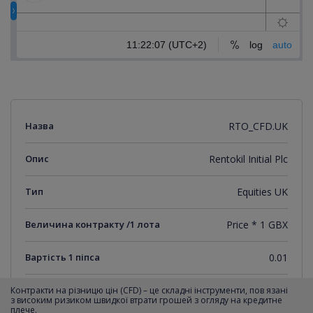
Назва
RTO_CFD.UK
Опис
Rentokil Initial Plc
Тип
Equities UK
Величина контракту /1 лота
Price * 1 GBX
Вартість 1 піпса
0.01
Мінімальний крок котирувань
0.01
Контракти на різницю цін (CFD) – це складні інструменти, пов язані
з високим ризиком швидкої втрати грошей з огляду на кредитне
плече.