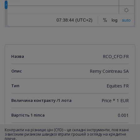
Назва
RCO_CFD.FR
Опис
Remy Cointreau SA
Тип
Equities FR
Величина контракту /1 лота
Price * 1 EUR
Вартість 1 піпса
0.001
Мінімальний крок котирувань
0.001
Контракти на різницю цін (CFD) – це складні інструменти, пов язані
з високим ризиком швидкої втрати грошей з огляду на кредитне
плече.