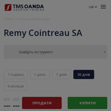
UA
Home
»
»
remy-cointreau-akcje
Remy Cointreau SA
Знайдіть інструмент
1 година
1 день
7 днів
30 днів
6 місяців
BID
ASK
ПРОДАТИ
КУПИТИ
---
---