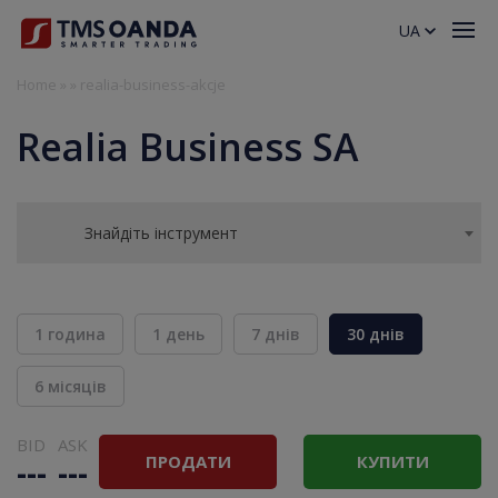
UA
Home
»
»
realia-business-akcje
Realia Business SA
Знайдіть інструмент
1 година
1 день
7 днів
30 днів
6 місяців
BID
ASK
ПРОДАТИ
КУПИТИ
---
---