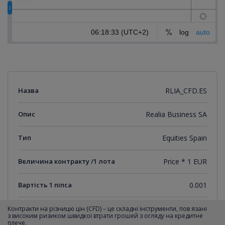
Назва
RLIA_CFD.ES
Опис
Realia Business SA
Тип
Equities Spain
Величина контракту /1 лота
Price * 1 EUR
Вартість 1 піпса
0.001
Мінімальний крок котирувань
0.001
Контракти на різницю цін (CFD) – це складні інструменти, пов язані
з високим ризиком швидкої втрати грошей з огляду на кредитне
плече.