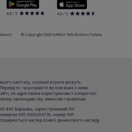
ійності
© Copyright 2026 OANDA TMS Brokers Polska
вашого капіталу, оскільки втрати можуть
Перевірте, чи розумієте ви пов'язані з ними
сайті, не адресована користувачам з конкретної
цевому законодавству, вимогам і правилам.
00-843 Варшава, зареєстрований XI
I
I
 номером KRS 0000204776, номер NIP
 поширюється нагляд Комісії фінансового нагляду