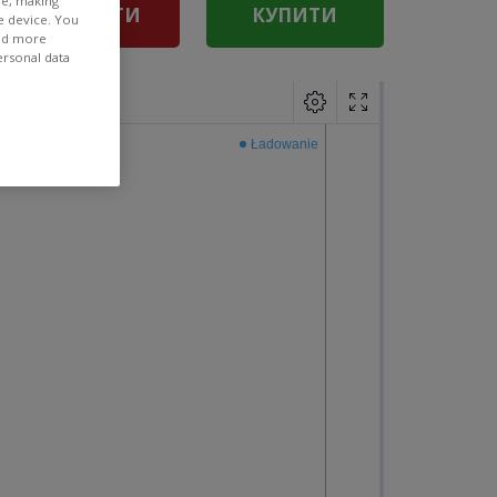
ee, making
ПРОДАТИ
КУПИТИ
e device. You
ind more
ersonal data