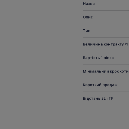
Назва
Опис
Тип
Величина контракту /1
Вартість 1 піпса
Мінімальний крок кот
Короткий продаж
Відстань SL i TP