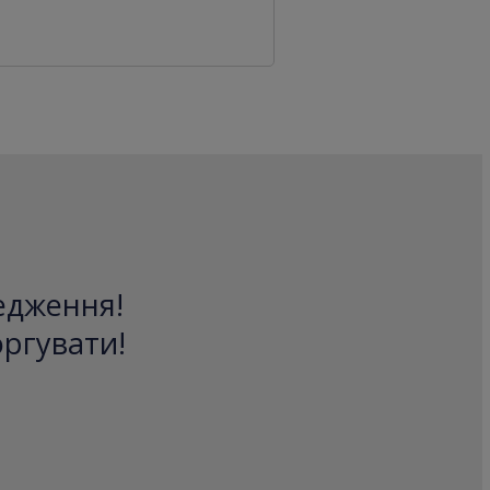
редження!
оргувати!