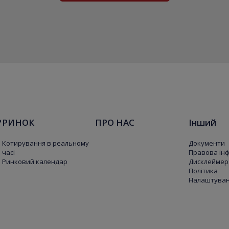
?
РИНОК
ПРО НАС
Інший
Котирування в реальному
Документи
часі
Правова ін
Ринковий календар
Дисклеймер
Політика
Налаштуванн