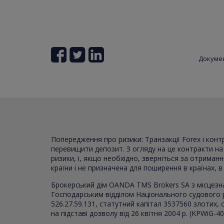
Докуме
Попередження про ризики: Транзакції Forex і кон
перевищити депозит. З огляду на це контракти на р
ризики, і, якщо необхідно, зверніться за отриман
країни і не призначена для поширення в країнах, 
Брокерський дім OANDA TMS Brokers SA з місцезн
Господарським відділом Національного судового 
526.27.59.131, статутний капітал 3537560 злотих
на підставі дозволу від 26 квітня 2004 р. (KPWiG-4