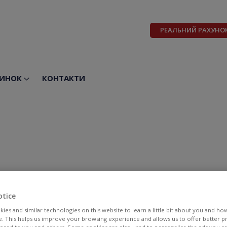
РЕАЛЬНИЙ РАХУНО
ИНОК
КОНТАКТИ
otice
ies and similar technologies on this website to learn a little bit about you and ho
te. This helps us improve your browsing experience and allows us to offer better 
BID
ASK