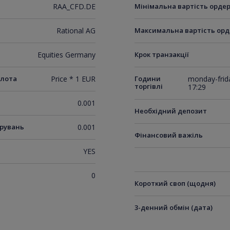
RAA_CFD.DE
Мінімальна вартість орде
Rational AG
Максимальна вартість орд
Equities Germany
Крок транзакції
 лота
Price * 1 EUR
Години
monday-frida
торгівлі
17:29
0.001
Необхідний депозит
ирувань
0.001
Фінансовий важіль
YES
0
Короткий своп (щодня)
3-денний обмін (дата)