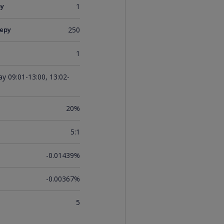
ру
1
еру
250
1
y 09:01-13:00, 13:02-
20%
5:1
-0.01439%
-0.00367%
5