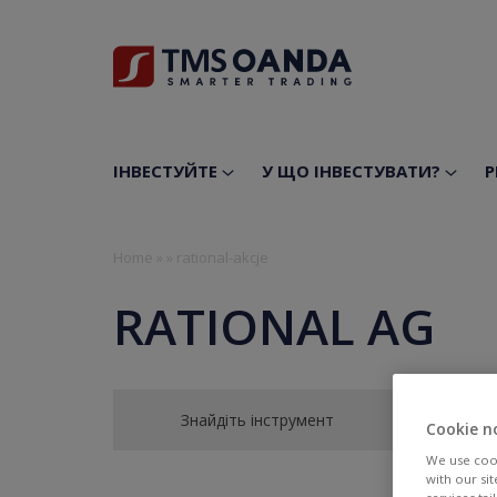
ІНВЕСТУЙТЕ
У ЩО ІНВЕСТУВАТИ?
Р
Home
»
»
rational-akcje
RATIONAL AG
Знайдіть інструмент
Cookie n
We use cook
with our si