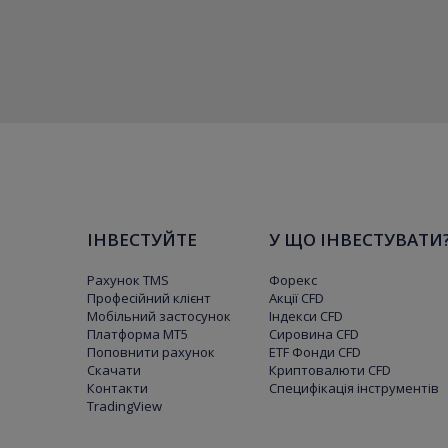
ІНВЕСТУЙТЕ
У ЩО ІНВЕСТУВАТИ
Рахунок TMS
Форекс
Професійний клієнт
Акції CFD
Мобільний застосунок
Індекси CFD
Платформа МТ5
Сировина CFD
Поповнити рахунок
ETF Фонди CFD
Скачати
Криптовалюти CFD
Контакти
Специфікація інструментів
TradingView