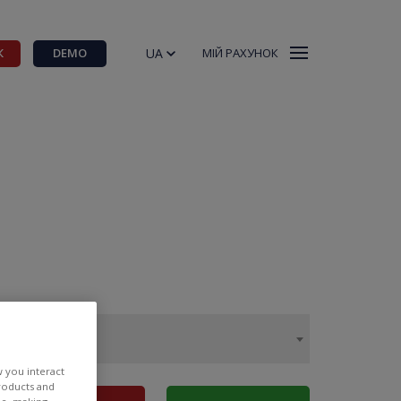
UA
К
DEMO
МІЙ РАХУНОК
w you interact
products and