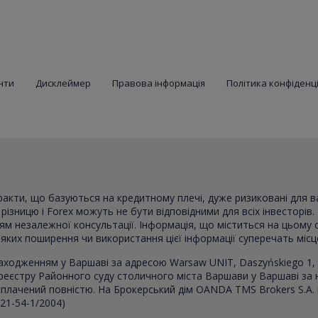
нти
Дисклеймер
Правова інформація
Політика конфіденц
тракти, що базуються на кредитному плечі, дуже ризиковані для 
ізницю і Forex можуть не бути відповідними для всіх інвесторів. 
ням незалежної консультації. Інформація, що міститься на цьому 
в яких поширення чи використання цієї інформації суперечать міс
аходженням у Варшаві за адресою Warsaw UNIT, Daszyńskiego 1, 
реєстру Районного суду столичного міста Варшави у Варшаві за
, сплачений повністю. На Брокерський дім OANDA TMS Brokers S.A.
021-54-1/2004)