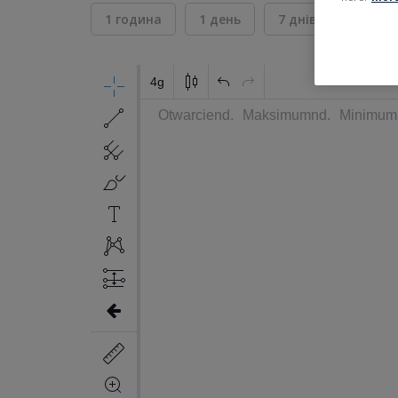
1 година
1 день
7 днів
30 дні