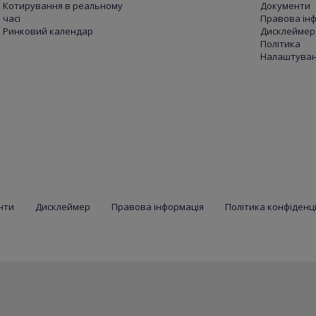
Котирування в реальному
Документи
часі
Правова ін
Ринковий календар
Дисклеймер
Політика
Налаштуванн
нти
Дисклеймер
Правова інформація
Політика конфіденц