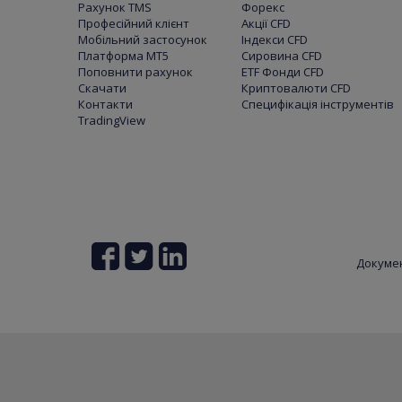
Рахунок TMS
Форекс
Професійний клієнт
Акції CFD
Мобільний застосунок
Індекси CFD
Платформа МТ5
Сировина CFD
Поповнити рахунок
ETF Фонди CFD
Скачати
Криптовалюти CFD
Контакти
Специфікація інструментів
TradingView
Докуме