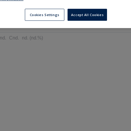
---
---
в
6 місяців
Cookies Settings
Accept All Cookies