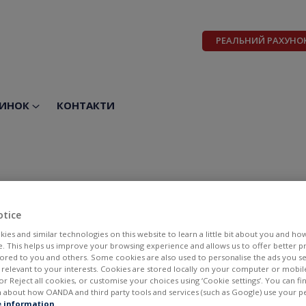
РЕАЛЬНИЙ РАХУНО
ИНОК
КОНТАКТИ
A
otice
ies and similar technologies on this website to learn a little bit about you and ho
te. This helps us improve your browsing experience and allows us to offer better 
ilored to you and others. Some cookies are also used to personalise the ads you s
elevant to your interests. Cookies are stored locally on your computer or mobil
or Reject all cookies, or customise your choices using ‘Cookie settings’. You can f
 about how OANDA and third party tools and services (such as Google) use your p
BID
ASK
 information
.