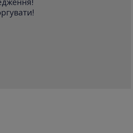
редження!
оргувати!