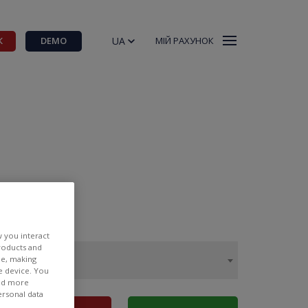
UA
К
DEMO
МІЙ РАХУНОК
w you interact
products and
ee, making
e device. You
ind more
ersonal data