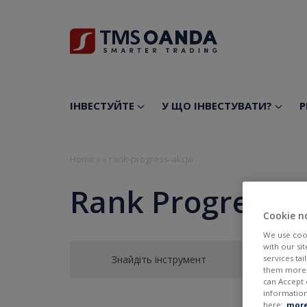
ІНВЕСТУЙТЕ
У ЩО ІНВЕСТУВАТИ?
Р
Home
»
»
rank-progress-akcje
Rank Progress S
Cookie n
We use cook
with our si
Знайдіть інструмент
services ta
them more r
can Accept 
information
here:
more