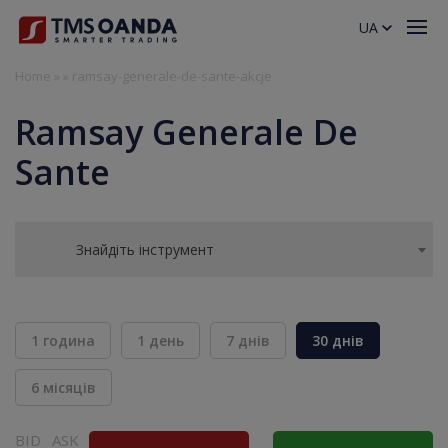
UA
Home
»
»
ramsay-generale-de-sante-akcje
Ramsay Generale De
Sante
Знайдіть інструмент
1 година
1 день
7 днів
30 днів
6 місяців
BID
ASK