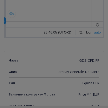
Назва
GDS_CFD.FR
Опис
Ramsay Generale De Sante
Тип
Equities FR
Величина контракту /1 лота
Price * 1 EUR
Вартість 1 піпса
0.001