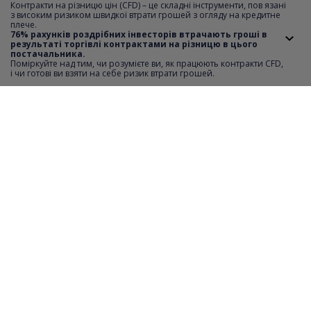
Контракти на різницю цін (CFD) – це складні інструменти, пов язані
з високим ризиком швидкої втрати грошей з огляду на кредитне
плече.
Мінімальний крок котирувань
0.001
76% рахунків роздрібних інвесторів втрачають гроші в
результаті торгівлі контрактами на різницю в цього
постачальника.
Короткий продаж
NO
Поміркуйте над тим, чи розумієте ви, як працюють контракти CFD,
i чи готові ви взяти на себе ризик втрати грошей.
Відстань SL i TP
0
Мінімальна вартість ордеру
1
Максимальна вартість ордеру
200
Крок транзакції
1
Години торгівлі
monday-friday 09:01-17:29
Необхідний депозит
100%
Фінансовий важіль
1:1