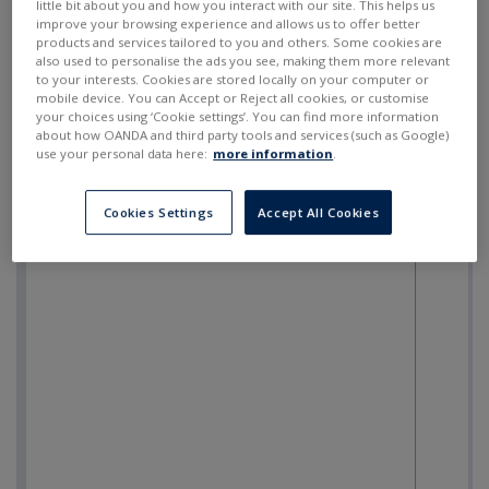
little bit about you and how you interact with our site. This helps us
improve your browsing experience and allows us to offer better
products and services tailored to you and others. Some cookies are
also used to personalise the ads you see, making them more relevant
to your interests. Cookies are stored locally on your computer or
mobile device. You can Accept or Reject all cookies, or customise
your choices using ‘Cookie settings’. You can find more information
about how OANDA and third party tools and services (such as Google)
use your personal data here:
more information
.
Cookies Settings
Accept All Cookies