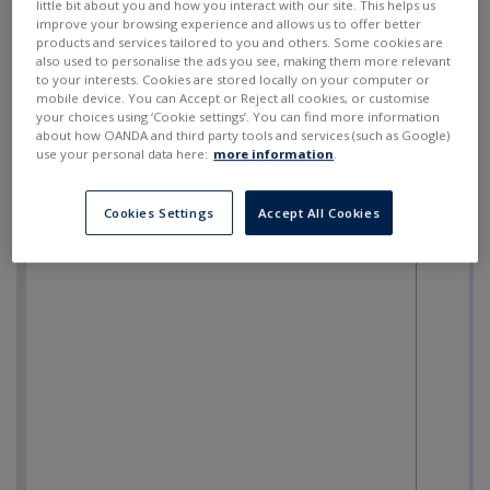
little bit about you and how you interact with our site. This helps us
improve your browsing experience and allows us to offer better
products and services tailored to you and others. Some cookies are
also used to personalise the ads you see, making them more relevant
to your interests. Cookies are stored locally on your computer or
mobile device. You can Accept or Reject all cookies, or customise
your choices using ‘Cookie settings’. You can find more information
about how OANDA and third party tools and services (such as Google)
use your personal data here:
more information
.
Cookies Settings
Accept All Cookies