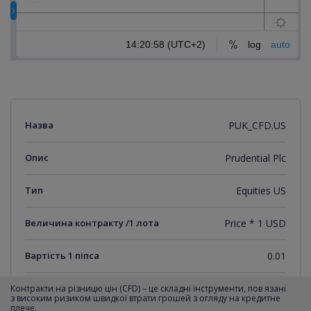
Назва
PUK_CFD.US
Опис
Prudential Plc
Тип
Equities US
Величина контракту /1 лота
Price * 1 USD
Вартість 1 піпса
0.01
Мінімальний крок котирувань
0.01
Контракти на різницю цін (CFD) – це складні інструменти, пов язані
з високим ризиком швидкої втрати грошей з огляду на кредитне
плече.