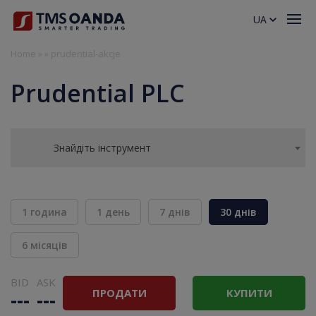
UA
Home
»
»
prudential-akcje
Prudential PLC
Знайдіть інструмент
1 година
1 день
7 днів
30 днів
6 місяців
BID
ASK
ПРОДАТИ
КУПИТИ
---
---